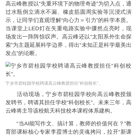
高云峰教授以“失重环境下的物理奇迹”为切入点，通
过水瓶倒立滴水不漏、橡皮筋圆周实验等沉浸式演
示，让同学们直观理解“向心力＝引力”的科学本质。
当课堂上LED灯在失重电路实验中骤然点亮时，现
场发出一阵阵惊叹声。高云峰还以“太阳系外生命探
索”为主题延展科学边界，得出“未知正是科学最美出
发点”的论断。
宁乡市碧桂园学校聘请高云峰教授担任“科创校长”。
活动现场，宁乡市碧桂园学校向高云峰教授颁
发聘书，聘请其担任学校“科创校长”。未来三年，高
云峰将主导该校航天科技校本课程体系建构。
“当AI能写作文、搞计算，教师的价值何在？”教
育部课标核心专家李霞博士的灵魂拷问，拉开“新课