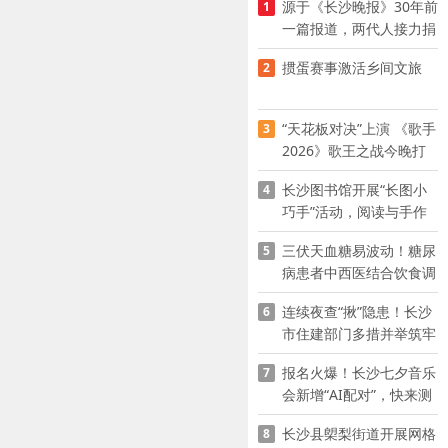
源于《长沙晚报》30年前
1
一篇报道，两代人接力捐
资助学
掼蛋赛事激活乡间文旅
2
“天花板对决”上演 《歌手
3
2026》歌王之战今晚打
响
长沙图书馆开展“长图小
4
巧手”活动，阅读与手作
赋能少儿暑期成长
三伏天血糖易波动！糖尿
5
病患者中西医结合饮食调
养指南
连续夜查“揪”隐患！长沙
6
市住建部门多措并举筑牢
夏季建筑施工安全防线
报名火爆！长沙七夕音乐
7
会新增“AI配对”，快来测
测你的七夕缘分
长沙县㮾梨街道开展网格
8