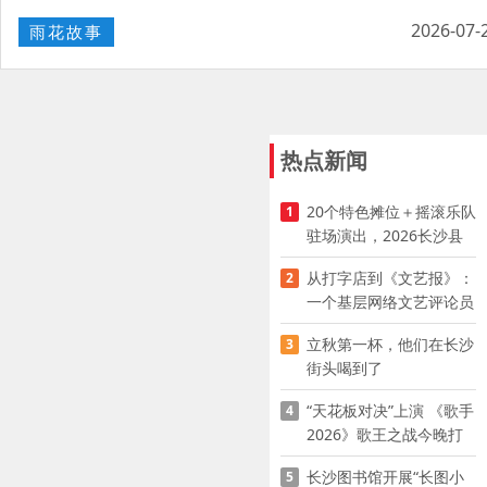
2026-07-
雨花故事
热点新闻
20个特色摊位＋摇滚乐队
1
驻场演出，2026长沙县
夜市嘉年华启幕
从打字店到《文艺报》：
2
一个基层网络文艺评论员
的突围
立秋第一杯，他们在长沙
3
街头喝到了
“天花板对决”上演 《歌手
4
2026》歌王之战今晚打
响
长沙图书馆开展“长图小
5