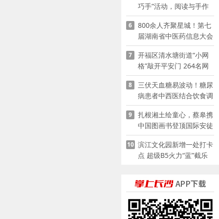
巧手”活动，阅读与手作
赋能少儿暑期成长
800余人齐聚星城！第七
6
届湖南省中医药信息大会
开幕，AI正在“读懂”古老
开福区清水塘街道“小网
7
中医
格”敲开平安门 264名网
格员扫楼“错峰问安”
三伏天血糖易波动！糖尿
8
病患者中西医结合饮食调
养指南
扎根湘土绘童心，蔡皋携
9
中国图画书登顶国际安徒
生奖
滨江文化园新增一处打卡
10
点 超级B5火力“蓝”截乐
园登陆长沙