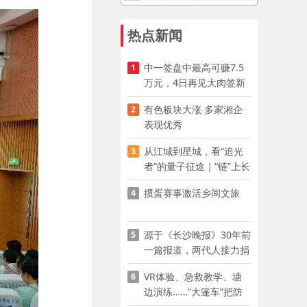
热点新闻
中一签盘中最高可赚7.5
1
万元，4日再见大肉签新
股
有色板块大涨 多家湘企
2
表现优秀
从江城到星城，看“追光
3
者”的量子征途｜“链”上长
沙 “才”够硬核
掼蛋赛事激活乡间文旅
4
源于《长沙晚报》30年前
5
一篇报道，两代人接力捐
资助学
VR体验、急救教学、塘
6
边演练……“大篷车”把防
溺水课堂搬到乡村青少年