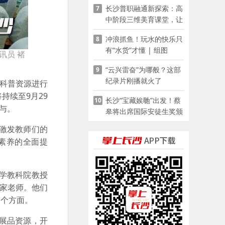
长沙普职融通新探索：高
7
家门口
中阶段三维美育课堂，让
少年向美而生
冲浪抓鱼！玩水的快乐只
8
有“水货”才懂 | 组图
讯员 褚
“云兴雷奋”为哪般？这部
9
纪录片刚播就火了
科普资源进行
持续至9月29
长沙“宝藏娭毑”出发！蔡
10
与。
皋将出席国际安徒生奖颁
奖典礼并领奖
激发教师们的
素养的全面提
学教科院教授
专家老师。他们
多个方面。
展品资源，开