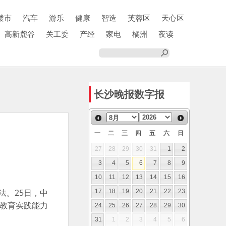
楼市
汽车
游乐
健康
智造
芙蓉区
天心区
高新麓谷
关工委
产经
家电
橘洲
夜读
长沙晚报数字报
一
二
三
四
五
六
日
27
28
29
30
31
1
2
3
4
5
6
7
8
9
10
11
12
13
14
15
16
法。25日，中
17
18
19
20
21
22
23
学教育实践能力
24
25
26
27
28
29
30
31
1
2
3
4
5
6