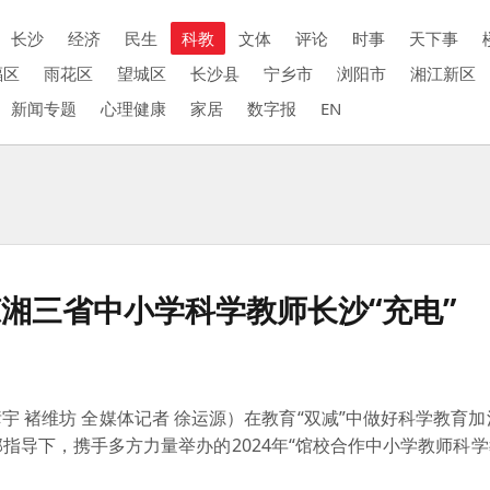
长沙
经济
民生
科教
文体
评论
时事
天下事
福区
雨花区
望城区
长沙县
宁乡市
浏阳市
湘江新区
新闻专题
心理健康
家居
数字报
EN
湘三省中小学科学教师长沙“充电”
 褚维坊 全媒体记者 徐运源）在教育“双减”中做好科学教育加
指导下，携手多方力量举办的2024年“馆校合作中小学教师科