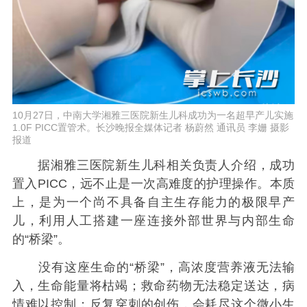
10月27日，中南大学湘雅三医院新生儿科成功为一名超早产儿实施
1.0F PICC置管术。长沙晚报全媒体记者 杨蔚然 通讯员 李姗 摄影
报道
据湘雅三医院新生儿科相关负责人介绍，成功
置入PICC，远不止是一次高难度的护理操作。本质
上，是为一个尚不具备自主生存能力的极限早产
儿，利用人工搭建一座连接外部世界与内部生命
的“桥梁”。
没有这座生命的“桥梁”，高浓度营养液无法输
入，生命能量将枯竭；救命药物无法稳定送达，病
情难以控制；反复穿刺的创伤，会耗尽这个微小生