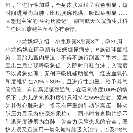
难，呈进行性加重，全身皮肤发绀呈紫色明显，短
时间进展为白肺，出现胸廓饱满、吸凹症明显……
回想起宝宝的“生死历险记”，湖南航天医院新生儿科
主任医师廖建兰至今心有余悸。
小龙妈妈介绍，小龙系第3胎第3产，孕39周。
小龙妈妈在怀孕期有妊娠糖尿病史、B族链球菌感
染，因胎儿宫内窘迫，不得不施行剖宫产手术。宝
宝出生后出现呼吸急促，入院时口吐白沫，入院后
予以紧急处理，无创呼吸机辅助通气，经皮血氧饱
和度维持在70%～80%，且进行性加重。给予其气
管插管、有创高频振荡通气，在吸氧浓度100%的情
况下，患儿的氧饱和度仍只维持在55%左右。紧急
为其做心脏彩超，提示有严重的肺动脉高压，肺动
脉压力显示为65毫米汞柱），两小时复查胸片提示
肺透亮度进展为白肺。为全力保障患儿的安全，医
护人员又迅速用一氧化氮持续吸入治疗，以及PS气