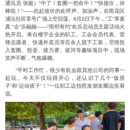
通讯员 张懿）“中了！套圈一把命中！”“快接住，掉
棒啦！”——此起彼伏的欢呼声、加油声，在雨花区
浦沅社区零号广场上空回荡。6月2日下午，“工”享童
真 “企”乐融融——“雨邻有约”欢乐总动员主题活动火
热开启。来自楼宇企业的职工、工会会员代表、雷
锋志愿者、快递外卖员等百余人脱下工装，尽情投
入套圈、投壶、接力赛、拔河等趣味项目中，现场
笑声不断，气氛爆棚。
“平时工作忙，很少有机会跟其他公司的同事一
起玩。今天不仅玩得开心，还认识了几个‘饭搭
子’和‘运动搭子’！”一位职工边拍照发朋友圈边笑着
说。