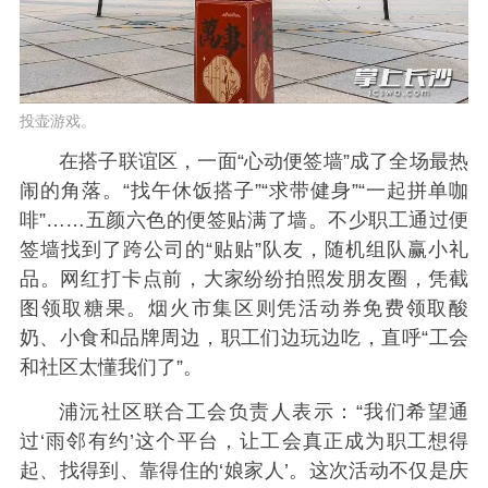
投壶游戏。
在搭子联谊区，一面“心动便签墙”成了全场最热
闹的角落。“找午休饭搭子”“求带健身”“一起拼单咖
啡”……五颜六色的便签贴满了墙。不少职工通过便
签墙找到了跨公司的“贴贴”队友，随机组队赢小礼
品。网红打卡点前，大家纷纷拍照发朋友圈，凭截
图领取糖果。烟火市集区则凭活动券免费领取酸
奶、小食和品牌周边，职工们边玩边吃，直呼“工会
和社区太懂我们了”。
浦沅社区联合工会负责人表示：“我们希望通
过‘雨邻有约’这个平台，让工会真正成为职工想得
起、找得到、靠得住的‘娘家人’。这次活动不仅是庆