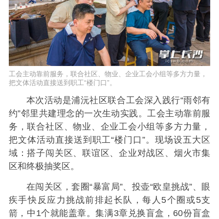
工会主动靠前服务，联合社区、物业、企业工会小组等多方力量，
把文体活动直接送到职工“楼门口”。
本次活动是浦沅社区联合工会深入践行“雨邻有
约”邻里共建理念的一次生动实践。工会主动靠前服
务，联合社区、物业、企业工会小组等多方力量，
把文体活动直接送到职工“楼门口”。现场设五大区
域：搭子闯关区、联谊区、企业对战区、烟火市集
区和终极抽奖区。
在闯关区，套圈“暴富局”、投壶“欧皇挑战”、眼
疾手快反应力挑战前排起长队，每人5个圈或5支
箭，中1个就能盖章。集满3章兑换盲盒，60份盲盒