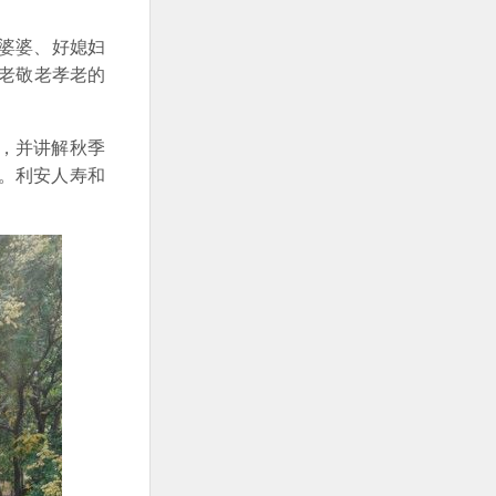
婆婆、好媳妇
爱老敬老孝老的
，并讲解秋季
。利安人寿和