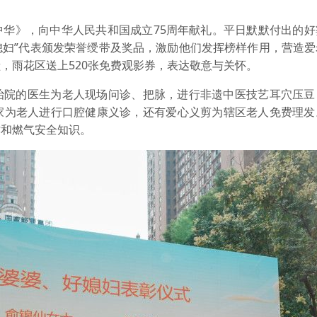
中华》，向中华人民共和国成立75周年献礼。平日默默付出的好
媳妇”代表颁发荣誉绶带及奖品，激励他们发挥榜样作用，营造
，雨花区送上520张免费观影券，表达敬意与关怀。
治院的医生为老人现场问诊、把脉，进行非遗中医技艺耳穴压豆
家为老人进行口腔健康义诊，还有爱心义剪为辖区老人免费理发
诈和燃气安全知识。