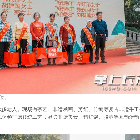
位。
众多老人。现场有茶艺、非遗糖画、剪纸、竹编等复古非遗手工
式体验非遗传统工艺，品尝非遗美食。猜灯谜、投壶等互动活动
。