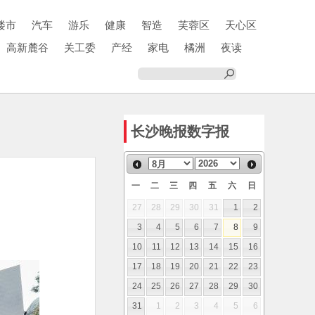
楼市
汽车
游乐
健康
智造
芙蓉区
天心区
高新麓谷
关工委
产经
家电
橘洲
夜读
长沙晚报数字报
一
二
三
四
五
六
日
27
28
29
30
31
1
2
3
4
5
6
7
8
9
10
11
12
13
14
15
16
17
18
19
20
21
22
23
24
25
26
27
28
29
30
31
1
2
3
4
5
6