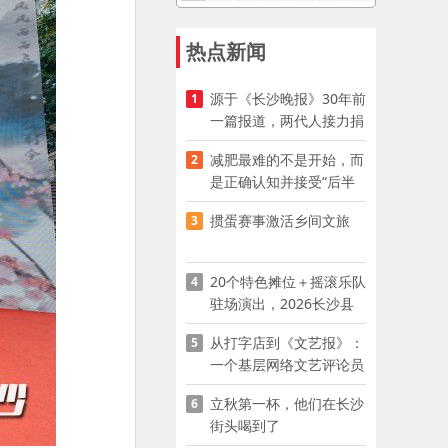
热点新闻
源于《长沙晚报》30年前
1
一篇报道，两代人接力捐
资助学
减肥最难的不是开始，而
2
是正确认知并接受“后半
程”
掼蛋赛事激活乡间文旅
3
20个特色摊位＋摇滚乐队
4
驻场演出，2026长沙县
夜市嘉年华启幕
从打字店到《文艺报》：
5
一个基层网络文艺评论员
的突围
立秋第一杯，他们在长沙
6
街头喝到了