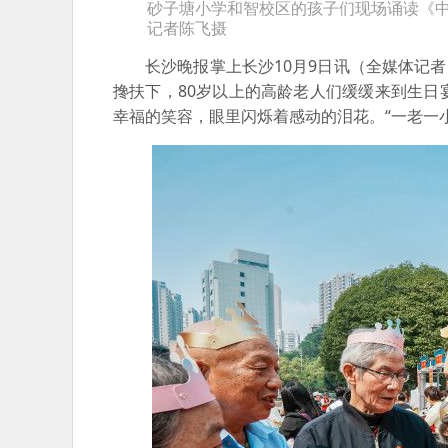
砂子塘小学和智校区的孩子们现场诵读《中
记者陈飞摄
长沙晚报掌上长沙10月9日讯（全媒体记者
搀扶下，80岁以上的高龄老人们缓缓来到生
幸福的笑容，眼里闪烁着感动的泪花。“一老一