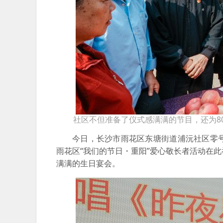
社区不但准备了仪式感满满的节目，还为8
今日，长沙市雨花区东塘街道浦沅社区零号
雨花区“我们的节日・重阳”爱心敬长者活动在
满满的生日宴会。