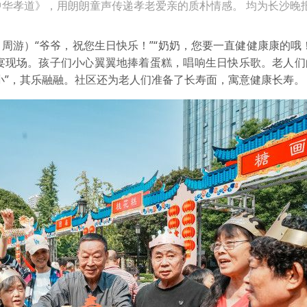
华孝道》，用朗朗童声传递孝老爱亲的质朴情感。 均为长沙晚
 周游）“爷爷，祝您生日快乐！”“奶奶，您要一直健健康康的哦
日宴现场。孩子们小心翼翼地捧着蛋糕，唱响生日快乐歌。老人们
小”，其乐融融。社区还为老人们准备了长寿面，寓意健康长寿。