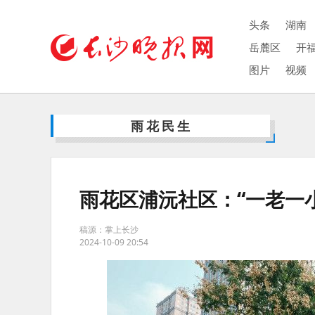
头条
湖南
岳麓区
开
图片
视频
雨花民生
雨花区浦沅社区：“一老一小
稿源：掌上长沙
2024-10-09 20:54