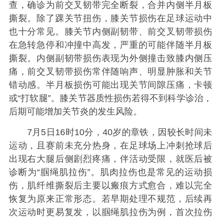
查，确诊为前交叉韧带完全断裂，合并内侧半月板
撕裂。除了踝关节扭伤，膝关节损伤在足球运动中
也十分常见。膝关节内侧副韧带、前交叉韧带损伤
在急转急停和冲撞中高发，严重的可能伴随半月板
撕裂。内侧副韧带损伤表现为外侧撞击致膝内侧压
痛，前交叉韧带损伤常伴随响声、明显肿胀和关节
错动感。半月板损伤可能出现关节间隙压痛，卡顿
或“打软腿”。膝关节器质性损伤若得不到科学诊治，
后期可能增加关节炎的发生风险。
7月5日16时10分，40岁的章铁，因较长时间未
运动，且赛前未充分热身，在足球场上冲刺抢球后
出现右大腿后侧剧烈疼痛，伴活动受限，就医后被
诊断为“腘绳肌拉伤”。肌肉拉伤也是常见的运动损
伤，肌纤维撕裂后主要以瘢痕方式愈合，难以完全
恢复为原来正常形态。若早期处理不规范，后续再
次运动时更易复发，以腘绳肌拉伤为例，首次拉伤