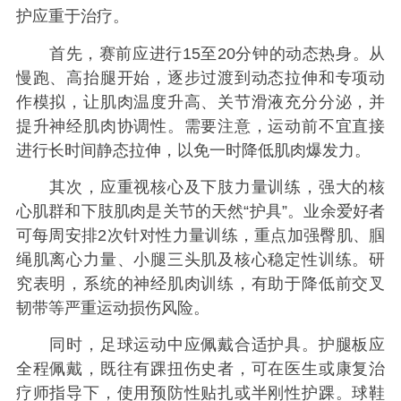
护应重于治疗。
首先，赛前应进行15至20分钟的动态热身。从
慢跑、高抬腿开始，逐步过渡到动态拉伸和专项动
作模拟，让肌肉温度升高、关节滑液充分分泌，并
提升神经肌肉协调性。需要注意，运动前不宜直接
进行长时间静态拉伸，以免一时降低肌肉爆发力。
其次，应重视核心及下肢力量训练，强大的核
心肌群和下肢肌肉是关节的天然“护具”。业余爱好者
可每周安排2次针对性力量训练，重点加强臀肌、腘
绳肌离心力量、小腿三头肌及核心稳定性训练。研
究表明，系统的神经肌肉训练，有助于降低前交叉
韧带等严重运动损伤风险。
同时，足球运动中应佩戴合适护具。护腿板应
全程佩戴，既往有踝扭伤史者，可在医生或康复治
疗师指导下，使用预防性贴扎或半刚性护踝。球鞋