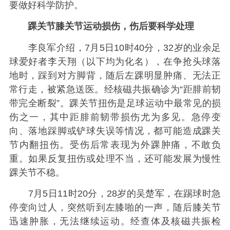
要做好科学防护。
踝关节膝关节运动损伤，伤后要科学处理
李良军介绍，7月5日10时40分，32岁的业余足
球爱好者李天翔（以下均为化名），在争抢头球落
地时，踩到对方脚背，随后左踝明显肿痛、无法正
常行走，被紧急送医。经核磁共振确诊为“距腓前韧
带完全断裂”。踝关节扭伤是足球运动中最常见的损
伤之一，其中距腓前韧带损伤尤为多见。急停变
向、落地踩脚或铲球失误等情况，都可能造成踝关
节内翻扭伤。受伤后常表现为外踝肿痛，不敢负
重。如果反复扭伤或处理不当，还可能发展为慢性
踝关节不稳。
7月5日11时20分，28岁的吴楚军，在踢球时急
停变向过人，突然听到左膝啪的一声，随后膝关节
迅速肿胀，无法继续运动。经查体及核磁共振检