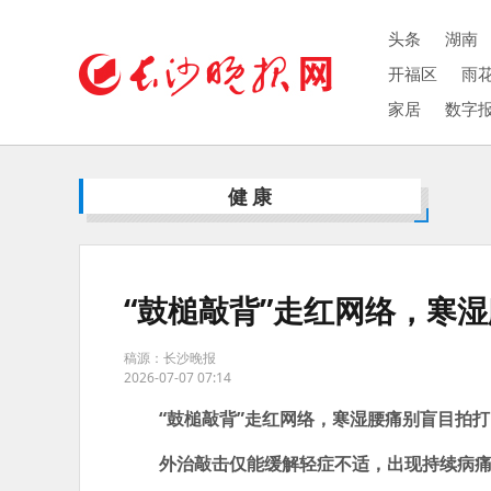
头条
湖南
开福区
雨
家居
数字
健康
“鼓槌敲背”走红网络，寒
稿源：长沙晚报
2026-07-07 07:14
“鼓槌敲背”走红网络，寒湿腰痛别盲目拍打
外治敲击仅能缓解轻症不适，出现持续病痛