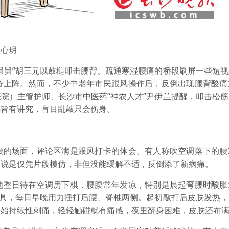
肖心玥
舅”胡三元以鼓槌叩击腰背、疏通寒湿腰痛的桥段刷屏一些短视
番上阵。然而，不少中老年市民跟风操作后，反倒出现腰背酸痛
院）主管护师、长沙市中医药“神农人才”尹伊兰提醒，叩击松
群皆有讲究，盲目乱敲只会伤身。
的场面，评论区满是跟风打卡的体会。有人称吹空调落下的腰
，说是仅凭片段模仿，非但没能缓解不适，反倒添了新病痛。
整日待在空调房下棋，腰腹常年发凉，特别是晨起弯腰时酸胀
工具，每日早晚用力捶打后腰、脊椎两侧。起初敲打后皮肤发热
开始持续性刺痛，轻轻触碰就有痛感，夜里翻身困难，皮肤还布