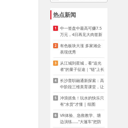
热点新闻
中一签盘中最高可赚7.5
1
万元，4日再见大肉签新
股
有色板块大涨 多家湘企
2
表现优秀
从江城到星城，看“追光
3
者”的量子征途｜“链”上长
沙 “才”够硬核
长沙普职融通新探索：高
4
中阶段三维美育课堂，让
少年向美而生
冲浪抓鱼！玩水的快乐只
5
有“水货”才懂 | 组图
VR体验、急救教学、塘
6
边演练……“大篷车”把防
溺水课堂搬到乡村青少年