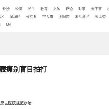
长沙
经济
民生
教育
文体
评论
时事
天下事
花区
望城区
长沙县
宁乡市
浏阳市
湘江新区
关工委
报
EN
湿腰痛别盲目拍打
应去医院规范诊治