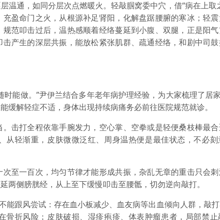
温通，如同分层次点燃暖火。轻敲腘窝委中穴，借“病在上取之
，充盈命门之火，从根源补足肾阳，化解盘踞腰腑的寒冰；轻震
。规范叩击过后，温热感顺着经络蔓延到小腹、双腿，正是阳气
叩击产生的深层共振，能放松紧张肌群、疏通经络，和剧中司鼓
时能做。”尹伊兰结合多年老年病护理经验，为大家梳理了居家“
仅能缓解轻症不适，身体出现持续病痛务必前往医院规范就诊。
。击打全程依靠手腕发力，空心掌、空拳或是轻便桑枝棒最合
、从轻渐重，皮肤微微泛红、周身温热便是最佳状态，不必刻
次至一百次，均匀节律才能形成共振，杂乱无章的重击只会刺
顺延两侧膀胱经，从上至下缓慢叩击至腰骶，切勿逆向敲打。
不能跟风尝试：存在血小板减少、血友病等出血倾向人群，敲打
在骨折风险；皮肤破损、湿疹疱疹、体表肿瘤患者，局部禁止