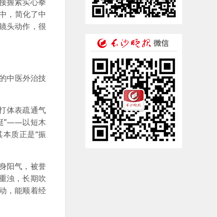
接握紧实心拳
中，简化了中
镜头动作，很
的中医外治技
打体表疏通气
挺”——以短木
本质正是“振
身阳气，被誉
重浊，长期吹
动，能顺着经