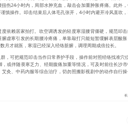
腰扭伤24小时内，局部水肿充血，敲击会加重肿胀疼痛。此外，
要谨慎操作。叩击结束后人体毛孔张开，4小时内避开冷风直吹，
度依赖居家拍打。吹空调诱发的轻度寒湿腰背僵硬，规范叩击
脏腑虚寒引发的长期腰冷疼痛，单靠敲打只能短暂缓解表层酸胀
延数月才就医，寒湿已经深入经络脏腑，调理周期成倍拉长。
，可把规范叩击当作日常养护手段，操作前对照经络找准穴位
腿脚，或伴随畏寒乏力、经期腹痛加重等情况，可及时前往长沙市
、艾灸、中药内服等综合治疗，切勿照搬影视剧中的动作自行操
长