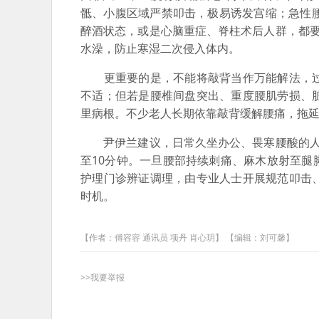
骶、小腹区域严禁叩击，极易诱发宫缩；急性
醉酒状态，或是心脑重症、脊柱术后人群，都
水澡，防止寒湿二次侵入体内。
更重要的是，不能将敲背当作万能解法，过
不适；但若是腰椎间盘突出、重度腰肌劳损、
里病根。不少老人长期依靠敲背缓解腰痛，拖
尹伊兰建议，日常久坐办公、畏寒腰酸的人群
至10分钟。一旦腰部持续刺痛、麻木放射至
护理门诊辨证调理，由专业人士开展规范叩击
时机。
【作者：傅容容 通讯员 项丹 肖心玥】 【编辑：刘可馨】
>>我要举报