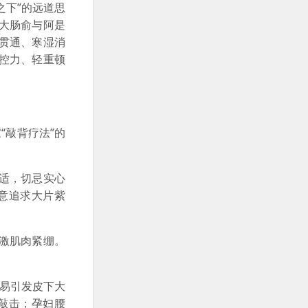
下”的远道思
大肠俞与阿是
贯通、寒湿消
控力、轻重顿
敲背疗法”的
适，切忌实心
意追求大片紫
激肌肉紧绷。
易引发皮下大
敲击；孕妇腰