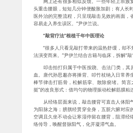
网上还有很多相似反馈。一些年轻上班族复
头重击腰眼，短短几分钟便酸胀加剧；有人长
医外治的完整流程，只呈现敲击见效的画面，
容易走入养生误区。”尹伊兰说。
“敲背疗法”根植千年中医理论
“很多人只看见敲打带来的温热舒缓，却不知
法演变而来。”尹伊兰结合古籍与临床，拆解“敲
叩击拍打归属于中医按跷、击法门类，其原理
血。唐代孙思邈亦将捶背、叩竹杖纳入日常养生
棒节律击打筋骨，松解筋挛、散除瘀堵。简言
挺”的改良形式：借均匀的物理振动松解筋膜粘
从经络层面来说，敲击腰背可直击人体阳气
为阳脉之海；膀胱经贯穿全身，五脏六腑对应
空调且久坐不动会让寒湿停留在腰背，阻滞经
络传导，唤醒督脉阳气，化开凝滞气血。