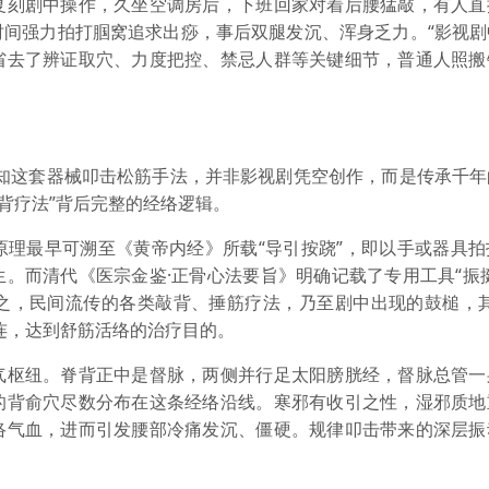
刻剧中操作，久坐空调房后，下班回家对着后腰猛敲，有人直
时间强力拍打腘窝追求出痧，事后双腿发沉、浑身乏力。“影视剧
省去了辨证取穴、力度把控、禁忌人群等关键细节，普通人照搬
这套器械叩击松筋手法，并非影视剧凭空创作，而是传承千年
背疗法”背后完整的经络逻辑。
最早可溯至《黄帝内经》所载“导引按跷”，即以手或器具拍
。而清代《医宗金鉴·正骨心法要旨》明确记载了专用工具“振
之，民间流传的各类敲背、捶筋疗法，乃至剧中出现的鼓槌，其
连，达到舒筋活络的治疗目的。
枢纽。脊背正中是督脉，两侧并行足太阳膀胱经，督脉总管一
的背俞穴尽数分布在这条经络沿线。寒邪有收引之性，湿邪质地
络气血，进而引发腰部冷痛发沉、僵硬。规律叩击带来的深层振