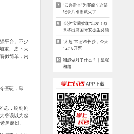
“云兴雷奋”为哪般？这部
7
家门口
纪录片刚播就火了
长沙“宝藏娭毑”出发！蔡
8
皋将出席国际安徒生奖颁
奖典礼并领奖
频平台。不少
“湘超”常德VS长沙，今天
9
12:18开票
加重、皮下大
筋看似简单，内
湘超做对了什么？｜星耀
10
湘超
冷僵硬，敲上
难忍，刷到剧
，大爷误以为起
满紫黑瘀斑。