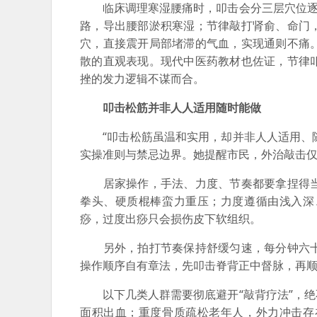
临床调理寒湿腰痛时，叩击会分三层穴位逐层
路，导出腰部淤积寒湿；节律敲打肾俞、命门
穴，直接震开局部堵滞的气血，实现通则不痛
散的直观表现。现代中医药教材也佐证，节律
挫的发力逻辑不谋而合。
叩击松筋并非人人适用随时能做
“叩击松筋虽温和实用，却并非人人适用、随
实操准则与禁忌边界。她提醒市民，外治敲击
居家操作，手法、力度、节奏都要拿捏得当
拳头、硬质棍棒蛮力重压；力度遵循由浅入深
痧，过度出痧只会损伤皮下软组织。
另外，拍打节奏保持舒缓匀速，每分钟六十
操作顺序自有章法，先叩击脊背正中督脉，再
以下几类人群需要彻底避开“敲背疗法”，绝
面积出血；重度骨质疏松老年人，外力冲击存