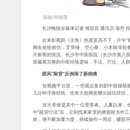
漫画/何朝霞
长沙晚报全媒体记者 傅容容 通讯员 项丹 
近来影视剧《主角》热度居高不下，片中“舅
网友纷纷效仿，艾草锤、空心拳、小木槌等轮
片瘀青的情况。长沙市中医医院（长沙市第八医
里藏着完整的中医经络逻辑，手法、穴位、人
跟风“敲背”反倒添了新病痛
短视频平台里，一些观众复刻剧中鼓槌敲腰
几分钟浑身轻快。也有大批网友晒出踩坑经历
张大爷便是其中一位受害者。入夏以来，他
中“敲背疗法”后，立刻找来家里的擀面杖当作
效，便不断加重力度，持续操作一周后，腰部