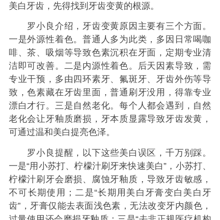
美白牙齿，先得找到牙齿变黄的根源。
罗小良介绍，牙齿变黄原因主要有三个方面。
一是外源性着色。普通人多为此类，多因日常喝咖
啡、茶、吸烟等导致色素沉积在牙面，定期专业清
洁即可改善。二是内源性着色。后天因素导致，需
专业干预，多由四环素牙、氟斑牙、牙齿外伤等导
致，色素藏在牙齿里面，普通刷牙没用，得靠专业
漂白才行。三是自然老化。每个人都会遇到，自然
老化会让牙釉质磨损，牙本质显露导致牙齿发黄，
可通过温和美白提亮色泽。
罗小良提醒，以下这些美白误区，千万别踩。
一是“用小苏打、柠檬汁刷牙来快速美白”，小苏打、
柠檬汁刷牙会磨损、腐蚀牙釉质，导致牙齿敏感，
不可长期使用；二是“长期用美白牙膏变白美白牙
齿”，牙膏仅能去表面浅色素，无法改变牙内颜色，
过量使用还会磨损牙釉质；三是“去非正规医疗机构