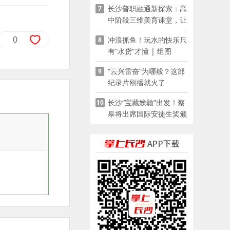
长沙普职融通新探索：高
7
家门口
中阶段三维美育课堂，让
少年向美而生
0
冲浪抓鱼！玩水的快乐只
8
有“水货”才懂 | 组图
“云兴雷奋”为哪般？这部
9
纪录片刚播就火了
长沙“宝藏娭毑”出发！蔡
10
皋将出席国际安徒生奖颁
奖典礼并领奖