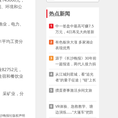
45000元，
利、环境和公
热点新闻
渔业，电力、
中一签盘中最高可赚7.5
1
万元，4日再见大肉签新
股
年平均工资分
有色板块大涨 多家湘企
2
表现优秀
源于《长沙晚报》30年前
3
一篇报道，两代人接力捐
2752元，
资助学
从江城到星城，看“追光
4
，住宿和餐饮业
者”的量子征途｜“链”上长
沙 “才”够硬核
掼蛋赛事激活乡间文旅
5
、采矿业，分
VR体验、急救教学、塘
6
边演练……“大篷车”把防
沙晚报社版权声明
溺水课堂搬到乡村青少年