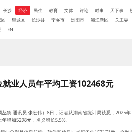
长沙
经济
民生
教育
文体
评论
时事
天下事
花区
望城区
长沙县
宁乡市
浏阳市
湘江新区
关工委
报
EN
位就业人员年平均工资102468元
周丛笑 通讯员 张宏伟）8日，记者从湖南省统计局获悉，2025
年增加5298元，名义增长5.5%。