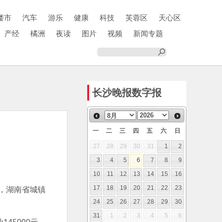
楼市
汽车
游乐
健康
科技
芙蓉区
天心区
产经
橘洲
夜读
图片
视频
新闻专题
长沙晚报数字报
一
二
三
四
五
六
日
27
28
29
30
31
1
2
3
4
5
6
7
8
9
10
11
12
13
14
15
16
年，湖南省城镇
17
18
19
20
21
22
23
24
25
26
27
28
29
30
31
1
2
3
4
5
6