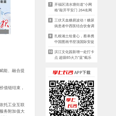
开福区清水塘街道“小网
7
格”敲开平安门 264名网
格员扫楼“错峰问安”
三伏天血糖易波动！糖尿
8
病患者中西医结合饮食调
养指南
扎根湘土绘童心，蔡皋携
9
中国图画书登顶国际安徒
生奖
滨江文化园新增一处打卡
10
点 超级B5火力“蓝”截乐
园登陆长沙
赋能、融合提
价值链结束，
依托工业互联
服务附加值大