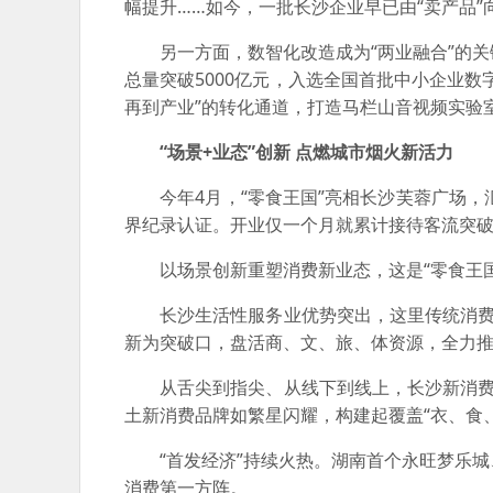
幅提升……如今，一批长沙企业早已由“卖产品”向
另一方面，数智化改造成为“两业融合”的关键
总量突破5000亿元，入选全国首批中小企业
再到产业”的转化通道，打造马栏山音视频实验
“场景+业态”创新 点燃城市烟火新活力
今年4月，“零食王国”亮相长沙芙蓉广场，汇聚
界纪录认证。开业仅一个月就累计接待客流突破1
以场景创新重塑消费新业态，这是“零食王国
长沙生活性服务业优势突出，这里传统消费旺
新为突破口，盘活商、文、旅、体资源，全力
从舌尖到指尖、从线下到线上，长沙新消费品
土新消费品牌如繁星闪耀，构建起覆盖“衣、食
“首发经济”持续火热。湖南首个永旺梦乐城、
消费第一方阵。