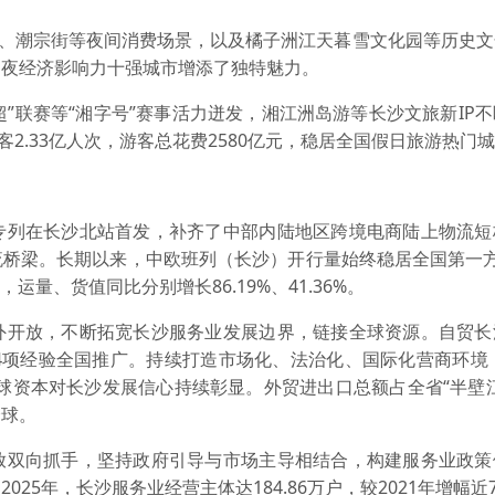
、潮宗街等夜间消费场景，以及橘子洲江天暮雪文化园等历史文
国夜经济影响力十强城市增添了独特魅力。
”联赛等“湘字号”赛事活力迸发，湘江洲岛游等长沙文旅新IP
游客2.33亿人次，游客总花费2580亿元，稳居全国假日旅游热门
列在长沙北站首发，补齐了中部内陆地区跨境电商陆上物流短
流桥梁。长期以来，中欧班列（长沙）开行量始终稳居全国第一方
运量、货值同比分别增长86.19%、41.36%。
开放，不断拓宽长沙服务业发展边界，链接全球资源。自贸长
4项经验全国推广。持续打造市场化、法治化、国际化营商环境，
全球资本对长沙发展信心持续彰显。外贸进出口总额占全省“半壁
全球。
双向抓手，坚持政府引导与市场主导相结合，构建服务业政策
25年，长沙服务业经营主体达184.86万户，较2021年增幅近7