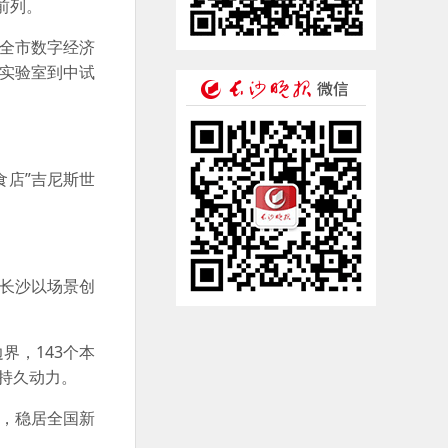
前列。
，全市数字经济
“实验室到中试
食店”吉尼斯世
。
长沙以场景创
，143个本
持久动力。
家，稳居全国新