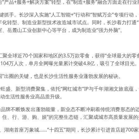
“产品+服务+解决方案”转型，在“制造+服务”融合方面走在行业
抓手。长沙深入实施“人工智能+”行动和“智赋万企”专项行动
数字化转型、制造业新型技术改造城市试点。同时，长沙着力打通
室、岳麓山工业创新中心等平台，成为制造业“强力外脑”。
全球近70个国家和地区的3.5万款零食，获得“全球最大的零
04万人次，单月全网曝光量累计突破4.8亿，吸引了全球目光
”出圈的关键，也是长沙生活性服务业蓬勃发展的秘诀。
盛、新型消费聚集，依托“网红城市”IP与千年湖湘文旅底蕴，
推动生活性服务业高品质升级。
牌不断焕发出蓬勃能量，新业态不断冲刷着传统消费形态的边界
、住、行、游、购、娱”的完整生态链，汇聚成城市高质量发展的
湖南首座万象城……“十四五”期间，长沙累计引进首店超700