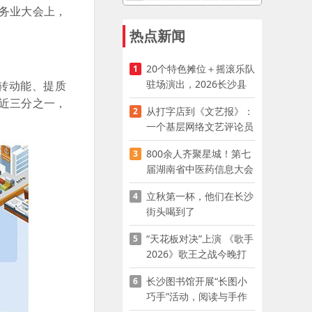
务业大会上，
热点新闻
20个特色摊位＋摇滚乐队
1
驻场演出，2026长沙县
转动能、提质
夜市嘉年华启幕
业近三分之一，
从打字店到《文艺报》：
2
一个基层网络文艺评论员
的突围
800余人齐聚星城！第七
3
届湖南省中医药信息大会
开幕，AI正在“读懂”古老
立秋第一杯，他们在长沙
4
中医
街头喝到了
“天花板对决”上演 《歌手
5
2026》歌王之战今晚打
响
长沙图书馆开展“长图小
6
巧手”活动，阅读与手作
赋能少儿暑期成长