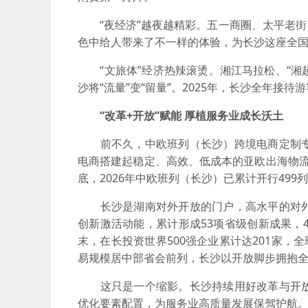
“夜经济”越夜越精彩。五一商圈、太平老街
色中给人带来了不一样的体验，为长沙这座全
“文旅体”经济热辣滚烫。湘江马拉松、“湘超
沙将“流量”变“留量”。2025年，长沙全年接待
“改革+开放”赋能 厚植服务业成长沃土
前不久，中欧班列（长沙）跨境电商定制专
电商搭建起稳定、高效、低成本的亚欧出海物
底，2026年中欧班列（长沙）已累计开行499列，
长沙是湖南对外开放的门户，高水平的对外
创新激活动能，累计形成53项省级创新成果，
末，在长投资世界500强企业累计达201家，
易规模居中部省会前列，长沙以开放脚步拥抱
这只是一个缩影。长沙持续用好改革与开放
优化要素配置，为服务业高质量发展保驾护航。20