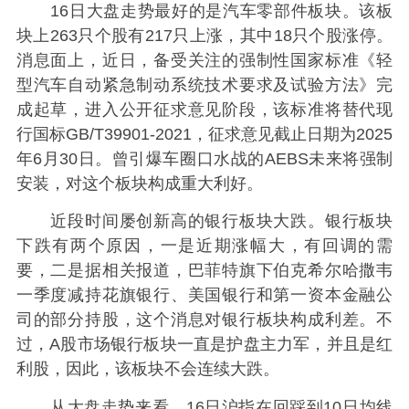
16日大盘走势最好的是汽车零部件板块。该板
块上263只个股有217只上涨，其中18只个股涨停。
消息面上，近日，备受关注的强制性国家标准《轻
型汽车自动紧急制动系统技术要求及试验方法》完
成起草，进入公开征求意见阶段，该标准将替代现
行国标GB/T39901-2021，征求意见截止日期为2025
年6月30日。曾引爆车圈口水战的AEBS未来将强制
安装，对这个板块构成重大利好。
近段时间屡创新高的银行板块大跌。银行板块
下跌有两个原因，一是近期涨幅大，有回调的需
要，二是据相关报道，巴菲特旗下伯克希尔哈撒韦
一季度减持花旗银行、美国银行和第一资本金融公
司的部分持股，这个消息对银行板块构成利差。不
过，A股市场银行板块一直是护盘主力军，并且是红
利股，因此，该板块不会连续大跌。
从大盘走势来看，16日沪指在回踩到10日均线