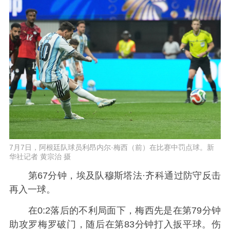
7月7日，阿根廷队球员利昂内尔·梅西（前）在比赛中罚点球。新
华社记者 黄宗治 摄
第67分钟，埃及队穆斯塔法·齐科通过防守反击
再入一球。
在0:2落后的不利局面下，梅西先是在第79分钟
助攻罗梅罗破门，随后在第83分钟打入扳平球。伤