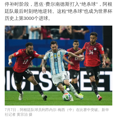
停补时阶段，恩佐·费尔南德斯打入“绝杀球”，阿根
廷队最后时刻绝地逆转。这粒“绝杀球”也成为世界杯
历史上第3000个进球。
7月7日，阿根廷队球员利昂内尔·梅西（中）在比赛中突破。新华
社记者 黄宗治 摄