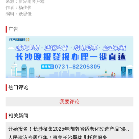
来源：新湖南客户端
作者：杨佳俊
编辑：聂思佳
广告
热门评论
我要评论
相关新闻
开始报名！长沙征集2025年湖南省适老化改造产品“焕新
惠老”活动参与企业
人民建议专题征集！事关长沙婴幼儿托育服务