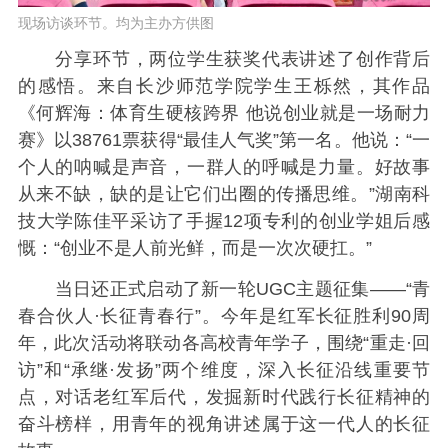
现场访谈环节。均为主办方供图
分享环节，两位学生获奖代表讲述了创作背后
的感悟。来自长沙师范学院学生王栎然，其作品
《何辉海：体育生硬核跨界 他说创业就是一场耐力
赛》以38761票获得“最佳人气奖”第一名。他说：“一
个人的呐喊是声音，一群人的呼喊是力量。好故事
从来不缺，缺的是让它们出圈的传播思维。”湖南科
技大学陈佳平采访了手握12项专利的创业学姐后感
慨：“创业不是人前光鲜，而是一次次硬扛。”
当日还正式启动了新一轮UGC主题征集——“青
春合伙人·长征青春行”。今年是红军长征胜利90周
年，此次活动将联动各高校青年学子，围绕“重走·回
访”和“承继·发扬”两个维度，深入长征沿线重要节
点，对话老红军后代，发掘新时代践行长征精神的
奋斗榜样，用青年的视角讲述属于这一代人的长征