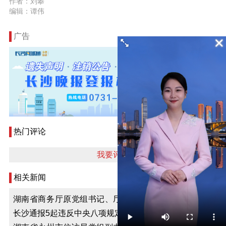
作者：刘攀
编辑：谭伟
广告
热门评论
我要评论
相关新闻
湖南省商务厅原党组书记、厅长徐湘平接受纪律审查和
监察调查
长沙通报5起违反中央八项规定精神典型问题