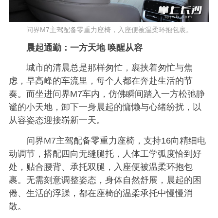
问界M7主驾配备零重力座椅，入座便被温柔环抱包裹。
晨起通勤：一方天地 唤醒从容
城市的清晨总是那样匆忙，裹挟着匆忙与焦
虑，早高峰的车流里，每个人都在奔赴生活的节
奏。而坐进问界M7车内，仿佛瞬间踏入一方松弛静
谧的小天地，卸下一身晨起的慵懒与心绪纷扰，以
从容姿态迎接崭新一天。
问界M7主驾配备零重力座椅，支持16向精细电
动调节，搭配四向无缝腿托，人体工学弧度恰到好
处，贴合腰背、承托双腿，入座便被温柔环抱包
裹。无需刻意调整姿态，身体自然舒展，晨起的困
倦、生活的浮躁，都在座椅的温柔承托中慢慢消
散。