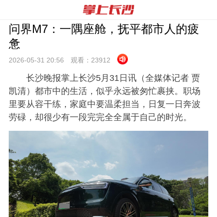
问界M7：一隅座舱，抚平都市人的疲
惫
2026-05-31 20:
56
观看：
23912
长沙晚报掌上长沙5月31日讯（全媒体记者 贾
凯清）都市中的生活，似乎永远被匆忙裹挟。职场
里要从容干练，家庭中要温柔担当，日复一日奔波
劳碌，却很少有一段完完全全属于自己的时光。