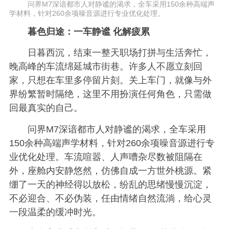
问界M7深谙都市人对静谧的渴求，全车采用150余种高端声
学材料，针对260余项噪音源进行专业优化处理。
暮色归途：一车静谧 化解疲累
日暮西沉，结束一整天职场打拼与生活奔忙，
晚高峰的车流绵延城市街巷。许多人不愿立刻回
家，只想在车里多停留片刻。关上车门，就像与外
界纷繁暂时隔绝，这里不用扮演任何角色，只需做
回最真实的自己。
问界M7深谙都市人对静谧的渴求，全车采用
150余种高端声学材料，针对260余项噪音源进行专
业优化处理。车流喧嚣、人声嘈杂尽数被阻隔在
外，座舱内安静悠然，仿佛自成一方世外桃源。紧
绷了一天的神经得以放松，纷乱的思绪慢慢沉淀，
不必迎合、不必伪装，任由情绪自然流淌，给心灵
一段温柔的缓冲时光。