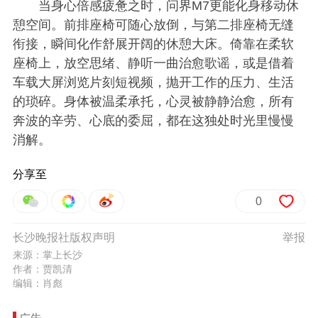
当身心倍感疲惫之时，问界M7更能化身移动休
憩空间。前排座椅可随心放倒，与第二排座椅无缝
衔接，瞬间化作舒展开阔的休憩大床。倚靠在柔软
座椅上，放空思绪、静听一曲治愈歌谣，或是借着
车载大屏浏览片刻短视频，抛开工作的压力、生活
的琐碎。身体被温柔承托，心灵被静静治愈，所有
奔波的辛劳、心底的委屈，都在这独处时光里慢慢
消解。
分享至
0
长沙晚报社版权声明
举报
来源：掌上长沙
作者：贾凯清
编辑：肖彪