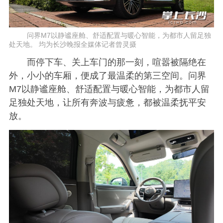
问界M7以静谧座舱、舒适配置与暖心智能，为都市人留足独
处天地。 均为长沙晚报全媒体记者曾灵摄
而停下车、关上车门的那一刻，喧嚣被隔绝在
外，小小的车厢，便成了最温柔的第三空间。问界
M7以静谧座舱、舒适配置与暖心智能，为都市人留
足独处天地，让所有奔波与疲惫，都被温柔抚平安
放。