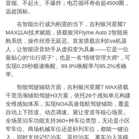
冒烟、不起火、不爆炸；电芯循环寿命超4500圈，
远超国标。
在智能出行成为刚需的当下，吉利银河星耀7
MAX以AI技术赋能，搭载银河Flyme Auto 2智能座
舱系统，操作丝滑无延迟。首发搭载吉利Eva机器
人，让智能语音助手从虚拟变为具象——它是一位
最贴心的“出行搭子”，也是一名“情绪管理大师”，可
实现0.29秒极速唤醒、99.9%唤醒率与95.2%准确
率。
智能驾驶辅助方面，吉利银河星耀7 MAX搭载
千里浩瀚辅助驾驶H3方案，依托26个感知单元构建
全维感知体系，实现NOA高速领航驾驶辅助，覆盖
自动上下匝道、动态调速、避让变道等核心场景。
全场景泊车功能支持360+种车位类型，无论是小区
窄车位、商场机械车位还是斜列车位，都能一键泊
入，同时支持记忆泊车、遥控泊车、离车泊入等模