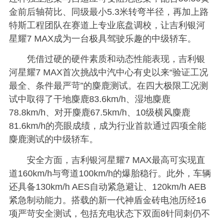
金前后轴荷比、同级最小5.3米转弯半径，再加上路
特斯工程团队在赛道上专业底盘调校，让吉利银河
星耀7 MAX成为一台极具驾驶乐趣的中级轿车。
凭借过硬的硬件素质和动态性能表现，吉利银
河星耀7 MAX首次挑战中汽中心有史以来“验证工况
最全、条件最严苛”的麋鹿测试。在四大极限工况测
试中取得了干地麋鹿83.6km/h、湿地麋鹿
78.8km/h、对开麋鹿67.5km/h、10级横风麋鹿
81.6km/h的亮眼成绩，成为行业首款通过四项全能
麋鹿测试的中级轿车。
安全方面，吉利银河星耀7 MAX最高可实现直
道160km/h与弯道100km/h的爆胎稳行。此外，车辆
还具备130km/h AES自动紧急避让、120km/h AEB
紧急制动能力。搭载的新一代神盾金砖电池历经16
项严苛安全测试，包括充电状态下双面8针同刺仍不