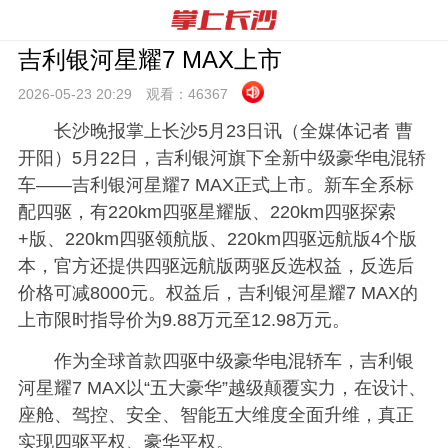
吉利银河星耀7 MAX上市
2026-05-23 20:
29
观看：
46367
长沙晚报掌上长沙5月23日讯（全媒体记者 曹
开阳）5月22日，吉利银河旗下全新中级豪华电混轿
车——吉利银河星耀7 MAX正式上市。新车全系标
配四驱，有220km四驱星耀版、220km四驱探索
+版、220km四驱领航版、220km四驱远航版4个版
本，官方还提供四驱远航版两驱反选权益，反选后
价格可减8000元。权益后，吉利银河星耀7 MAX的
上市限时指导价为9.88万元至12.98万元。
作为全球首款四驱中级豪华电混轿车，吉利银
河星耀7 MAX以“五大豪华”越级颠覆实力，在设计、
座舱、驾控、安全、智能五大维度全面升维，真正
实现四驱平权、豪华平权。