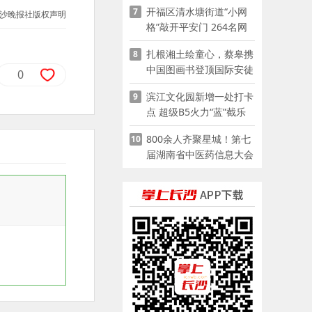
开福区清水塘街道“小网
7
沙晚报社版权声明
格”敲开平安门 264名网
格员扫楼“错峰问安”
扎根湘土绘童心，蔡皋携
8
中国图画书登顶国际安徒
0
生奖
滨江文化园新增一处打卡
9
点 超级B5火力“蓝”截乐
园登陆长沙
800余人齐聚星城！第七
10
届湖南省中医药信息大会
开幕，AI正在“读懂”古老
中医