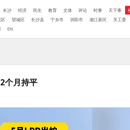
长沙
经济
民生
教育
文体
评论
时事
天下事
花区
望城区
长沙县
宁乡市
浏阳市
湘江新区
关工委
报
EN
12个月持平