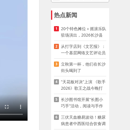
热点新闻
20个特色摊位＋摇滚乐队
1
驻场演出，2026长沙县
夜市嘉年华启幕
从打字店到《文艺报》：
2
一个基层网络文艺评论员
的突围
立秋第一杯，他们在长沙
3
街头喝到了
“天花板对决”上演 《歌手
4
2026》歌王之战今晚打
响
长沙图书馆开展“长图小
5
巧手”活动，阅读与手作
赋能少儿暑期成长
三伏天血糖易波动！糖尿
6
病患者中西医结合饮食调
养指南