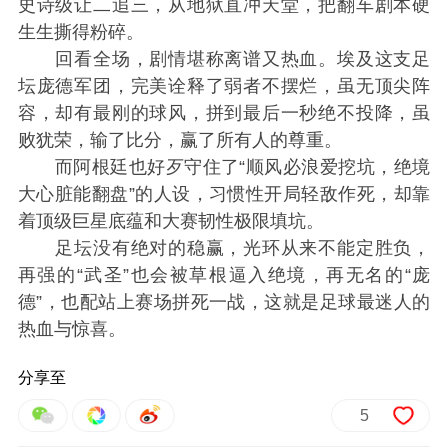
史诗级让二追三，从地狱直冲天堂，把翻车剧本硬
生生撕得粉碎。
回看全场，剧情堪称离谱又热血。埃及这支足
坛庞德军团，完美诠释了弱者不摆烂，虽无顶尖阵
容，却有最刚的球风，拼到最后一秒绝不投降，虽
败犹荣，输了比分，赢了所有人的尊重。
而阿根廷也好歹守住了“顺风必浪爱挖坑，绝境
大心脏能翻盘”的人设，习惯性开局轻敌作死，却靠
着顶级巨星底蕴和大赛韧性极限填坑。
足坛没有绝对的稳赢，光环从来不能定胜负，
再强的“武圣”也会被草根逼入绝境，再无名的“庞
德”，也配站上赛场拼死一战，这就是足球最迷人的
热血与惊喜。
分享至
5