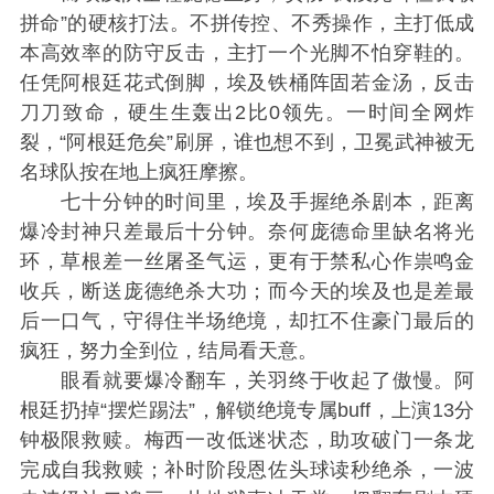
拼命”的硬核打法。不拼传控、不秀操作，主打低成
本高效率的防守反击，主打一个光脚不怕穿鞋的。
任凭阿根廷花式倒脚，埃及铁桶阵固若金汤，反击
刀刀致命，硬生生轰出2比0领先。一时间全网炸
裂，“阿根廷危矣”刷屏，谁也想不到，卫冕武神被无
名球队按在地上疯狂摩擦。
七十分钟的时间里，埃及手握绝杀剧本，距离
爆冷封神只差最后十分钟。奈何庞德命里缺名将光
环，草根差一丝屠圣气运，更有于禁私心作祟鸣金
收兵，断送庞德绝杀大功；而今天的埃及也是差最
后一口气，守得住半场绝境，却扛不住豪门最后的
疯狂，努力全到位，结局看天意。
眼看就要爆冷翻车，关羽终于收起了傲慢。阿
根廷扔掉“摆烂踢法”，解锁绝境专属buff，上演13分
钟极限救赎。梅西一改低迷状态，助攻破门一条龙
完成自我救赎；补时阶段恩佐头球读秒绝杀，一波