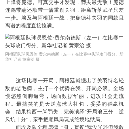
上降将庞德。可真交手才发现，莽夫最无敌！庞德
连踢带踹还顺带一箭重创关羽，距离斩落武圣只差
一步。埃及与阿根廷一战，把庞德斗关羽的同款且
离谱的程度直接拉满。
阿根廷队球员恩佐·费尔南德斯（左一）在比赛中头球攻门得分。新
华社记者 黄宗治 摄
这场比赛一开局，阿根廷就搬出了关羽恃名轻
敌的老毛病，主打一个优势在我、开局必浪。全场
慢悠悠倒脚遛弯，场面数据华丽，进攻只会走流
程。最搞笑的是天送点球大礼包，妥妥的躺赢机
会，结果梅西一脚罚失，完美演绎“开局浪三分，逆
风坑十分”，亲手把顺风局玩成绝境地狱局。
而埃及队全程庞德上身，贯彻“我没光环但我敢