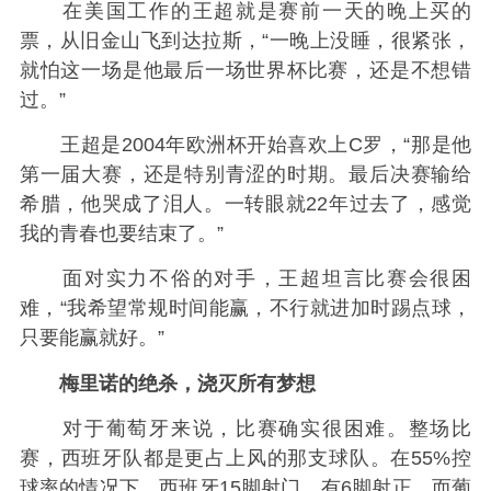
在美国工作的王超就是赛前一天的晚上买的
票，从旧金山飞到达拉斯，“一晚上没睡，很紧张，
就怕这一场是他最后一场世界杯比赛，还是不想错
过。”
王超是2004年欧洲杯开始喜欢上C罗，“那是他
第一届大赛，还是特别青涩的时期。最后决赛输给
希腊，他哭成了泪人。一转眼就22年过去了，感觉
我的青春也要结束了。”
面对实力不俗的对手，王超坦言比赛会很困
难，“我希望常规时间能赢，不行就进加时踢点球，
只要能赢就好。”
梅里诺的绝杀，浇灭所有梦想
对于葡萄牙来说，比赛确实很困难。整场比
赛，西班牙队都是更占上风的那支球队。在55%控
球率的情况下，西班牙15脚射门，有6脚射正，而葡