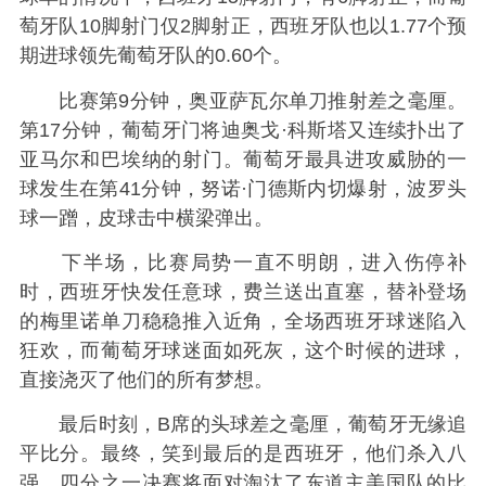
萄牙队10脚射门仅2脚射正，西班牙队也以1.77个预
期进球领先葡萄牙队的0.60个。
比赛第9分钟，奥亚萨瓦尔单刀推射差之毫厘。
第17分钟，葡萄牙门将迪奥戈·科斯塔又连续扑出了
亚马尔和巴埃纳的射门。葡萄牙最具进攻威胁的一
球发生在第41分钟，努诺·门德斯内切爆射，波罗头
球一蹭，皮球击中横梁弹出。
下半场，比赛局势一直不明朗，进入伤停补
时，西班牙快发任意球，费兰送出直塞，替补登场
的梅里诺单刀稳稳推入近角，全场西班牙球迷陷入
狂欢，而葡萄牙球迷面如死灰，这个时候的进球，
直接浇灭了他们的所有梦想。
最后时刻，B席的头球差之毫厘，葡萄牙无缘追
平比分。最终，笑到最后的是西班牙，他们杀入八
强，四分之一决赛将面对淘汰了东道主美国队的比