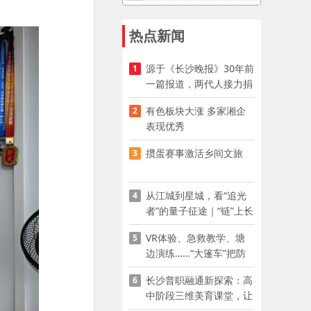
热点新闻
源于《长沙晚报》30年前
1
一篇报道，两代人接力捐
资助学
有色板块大涨 多家湘企
2
表现优秀
掼蛋赛事激活乡间文旅
3
从江城到星城，看“追光
4
者”的量子征途｜“链”上长
沙 “才”够硬核
VR体验、急救教学、塘
5
边演练……“大篷车”把防
溺水课堂搬到乡村青少年
长沙普职融通新探索：高
6
家门口
中阶段三维美育课堂，让
少年向美而生