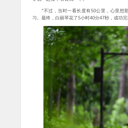
“不过，当时一看长度有50公里，心里想那
习。最终，白丽琴花了5小时40分47秒，成功