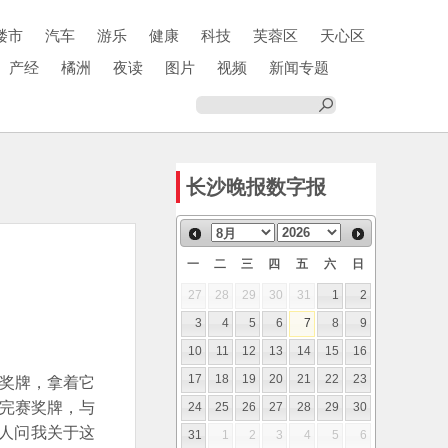
楼市
汽车
游乐
健康
科技
芙蓉区
天心区
产经
橘洲
夜读
图片
视频
新闻专题
长沙晚报数字报
一
二
三
四
五
六
日
27
28
29
30
31
1
2
3
4
5
6
7
8
9
10
11
12
13
14
15
16
奖牌，拿着它
17
18
19
20
21
22
23
的完赛奖牌，与
24
25
26
27
28
29
30
人问我关于这
31
1
2
3
4
5
6