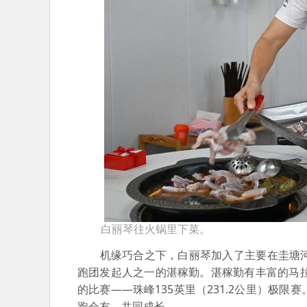
白丽琴往火锅里下菜。
机缘巧合之下，白丽琴加入了主要在圭塘河
跑团发起人之一的湛稼勤。湛稼勤有丰富的马
的比赛——珠峰135英里（231.2公里）极
跑会友、共同成长。