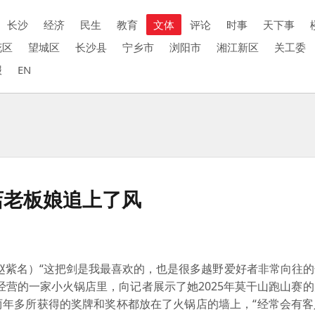
长沙
经济
民生
教育
文体
评论
时事
天下事
花区
望城区
长沙县
宁乡市
浏阳市
湘江新区
关工委
报
EN
店老板娘追上了风
赵紫名）“这把剑是我最喜欢的，也是很多越野爱好者非常向往的
经营的一家小火锅店里，向记者展示了她2025年莫干山跑山赛
两年多所获得的奖牌和奖杯都放在了火锅店的墙上，“经常会有客