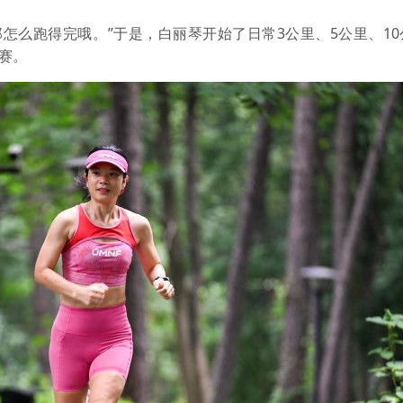
怎么跑得完哦。”于是，白丽琴开始了日常3公里、5公里、10
完赛。