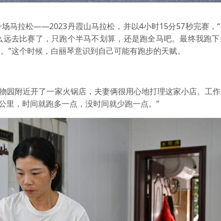
拉松——2023丹霞山马拉松，并以4小时15分57秒完赛，
么远去比赛了，只跑个半马不划算，还是跑全马吧。最终我跑下
。”这个时候，白丽琴意识到自己可能有跑步的天赋。
植物园附近开了一家火锅店，夫妻俩很用心地打理这家小店。工作
00公里，时间就跑多一点，没时间就少跑一点。”