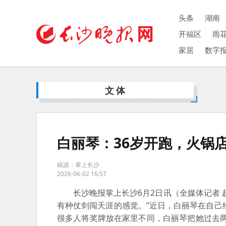
头条
湖南
开福区
雨
家居
数字
文体
白丽琴：36岁开跑，火锅
稿源：掌上长沙
2026-06-02 16:57
长沙晚报掌上长沙6月2日讯（全媒体记者 
有种仗剑闯天涯的感觉。”近日，白丽琴在自己
很多人将奖牌放在家里不同，白丽琴把她过去