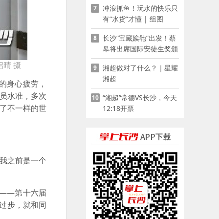
冲浪抓鱼！玩水的快乐只
7
有“水货”才懂 | 组图
长沙“宝藏娭毑”出发！蔡
8
皋将出席国际安徒生奖颁
奖典礼并领奖
晴 摄
湘超做对了什么？｜星耀
9
湘超
的身心疲劳，
动员水准，多次
“湘超”常德VS长沙，今天
10
到了不一样的世
12:18开票
我之前是一个
——第十六届
跑过步，就和同