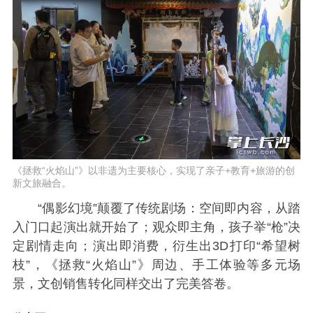
《拯救“火焰山”》以非遗为主要核心，实现了亲子+教育+旅游的创
新文旅融合。
“偶影幻境”颠覆了传统剧场：空间即内容，从踏
入门口起演出就开始了；观众即主角，孩子举“枪”决
定剧情走向；演出即消费，衍生出3D打印“希望树
枝”，《拯救“火焰山”》周边、手工体验等多元场
景，文创销售转化同样交出了完美答卷。