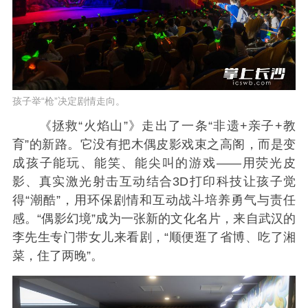
孩子举“枪”决定剧情走向。
《拯救“火焰山”》走出了一条“非遗+亲子+教
育”的新路。它没有把木偶皮影戏束之高阁，而是变
成孩子能玩、能笑、能尖叫的游戏——用荧光皮
影、真实激光射击互动结合3D打印科技让孩子觉
得“潮酷”，用环保剧情和互动战斗培养勇气与责任
感。“偶影幻境”成为一张新的文化名片，来自武汉的
李先生专门带女儿来看剧，“顺便逛了省博、吃了湘
菜，住了两晚”。