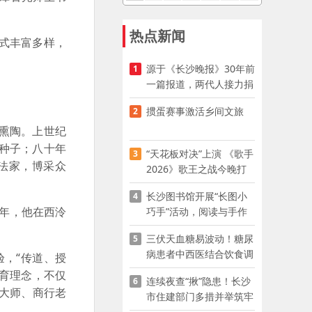
热点新闻
式丰富多样，
源于《长沙晚报》30年前
1
一篇报道，两代人接力捐
资助学
掼蛋赛事激活乡间文旅
2
熏陶。上世纪
种子；八十年
“天花板对决”上演 《歌手
3
法家，博采众
2026》歌王之战今晚打
响
长沙图书馆开展“长图小
4
7年，他在西泠
巧手”活动，阅读与手作
赋能少儿暑期成长
三伏天血糖易波动！糖尿
5
病患者中西医结合饮食调
，“传道、授
养指南
教育理念，不仅
连续夜查“揪”隐患！长沙
6
大师、商行老
市住建部门多措并举筑牢
夏季建筑施工安全防线