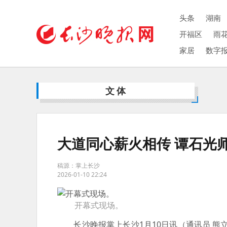
头条
湖南
开福区
雨
家居
数字
文体
大道同心薪火相传 谭石光
稿源：掌上长沙
2026-01-10 22:24
开幕式现场。
长沙晚报掌上长沙1月10日讯（通讯员 熊