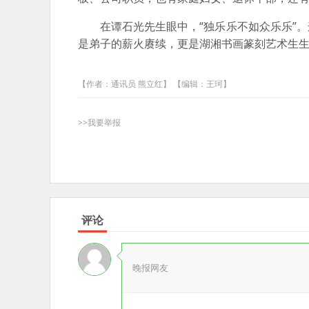
在谭石光先生眼中，“独乐乐不如众乐乐”。
是弟子的薪火赓续，更是湖湘书画篆刻艺术生
【作者：通讯员 熊立红】 【编辑：王珂】
>>我要举报
评论
晚报网友