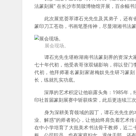
法篆刻展” 在长沙市简牍博物馆开展，百余幅
此次展览荟萃谭石光先生及其弟子，还有省
篆印刀工苍劲，书画笔墨传神，尽显湖湘书法
展会现场。
谭石光先生堪称湖南书法篆刻界的资深大家
七十年代初，他受表哥张双锡影响，得以登门
代初，他拜师著名篆刻家谢梅奴先生研习篆刻
长，练就扎实功底。
深厚的艺术积淀让他崭露头角：1985年，经
印社首届篆刻展赛中斩获殊荣，此后更连续三
身为深耕美育领域的园丁，谭石光先生的本职
业、解惑”的师者初心，让他始终肩负着艺术传承
在中小学培育了大批美术书法骨干教师，近二
板、公司职员，也有家庭妇女、退休干部，还