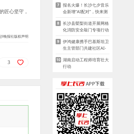
报名火爆！长沙七夕音乐
7
的匠心坚守，
会新增“AI配对”，快来测
测你的七夕缘分
长沙县㮾梨街道开展网格
8
化消防安全敲门专项行动
沙晚报社版权声明
伊鸿健康携手巴基斯坦卫
9
生主管部门共建社区AI-
POCT生态
湖南启动工程师培育壮大
10
3
行动