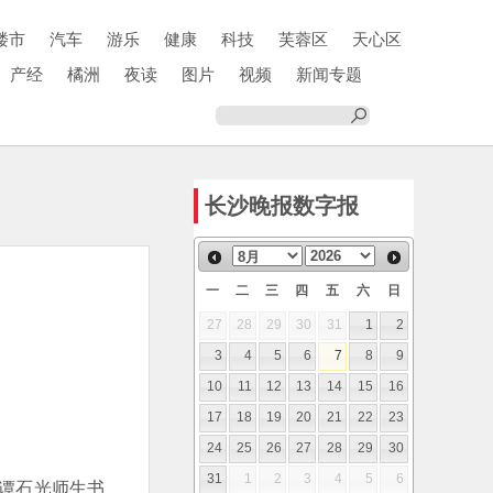
楼市
汽车
游乐
健康
科技
芙蓉区
天心区
产经
橘洲
夜读
图片
视频
新闻专题
长沙晚报数字报
一
二
三
四
五
六
日
27
28
29
30
31
1
2
3
4
5
6
7
8
9
10
11
12
13
14
15
16
17
18
19
20
21
22
23
24
25
26
27
28
29
30
31
1
2
3
4
5
6
谭石光师生书