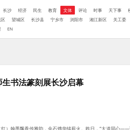
长沙
经济
民生
教育
文体
评论
时事
天下事
花区
望城区
长沙县
宁乡市
浏阳市
湘江新区
关工委
报
EN
师生书法篆刻展长沙启幕
立红）翰墨飘香传雅韵，金石镌华续薪火。昨日，“大道同心——