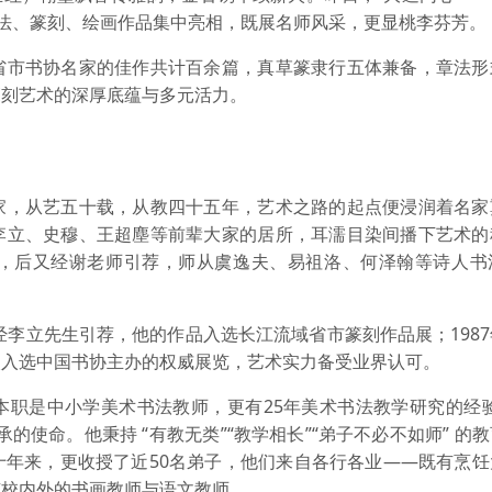
书法、篆刻、绘画作品集中亮相，既展名师风采，更显桃李芬芳。
市书协名家的佳作共计百余篇，真草篆隶行五体兼备，章法形
篆刻艺术的深厚底蕴与多元活力。
，从艺五十载，从教四十五年，艺术之路的起点便浸润着名家
李立、史穆、王超塵等前辈大家的居所，耳濡目染间播下艺术的
，后又经谢老师引荐，师从虞逸夫、易祖洛、何泽翰等诗人书
李立先生引荐，他的作品入选长江流域省市篆刻作品展；198
次入选中国书协主办的权威展览，艺术实力备受业界认可。
是中小学美术书法教师，更有25年美术书法教学研究的经验
的使命。他秉持 “有教无类”“教学相长”“弟子不必不如师” 的
十年来，更收授了近50名弟子，他们来自各行各业——既有烹饪
有校内外的书画教师与语文教师。