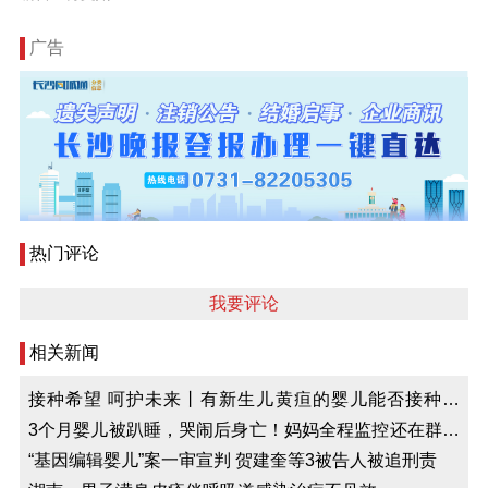
广告
热门评论
我要评论
相关新闻
接种希望 呵护未来丨有新生儿黄疸的婴儿能否接种疫
苗？⑦
3个月婴儿被趴睡，哭闹后身亡！妈妈全程监控还在群里
问“要不要帮她翻身”
“基因编辑婴儿”案一审宣判 贺建奎等3被告人被追刑责