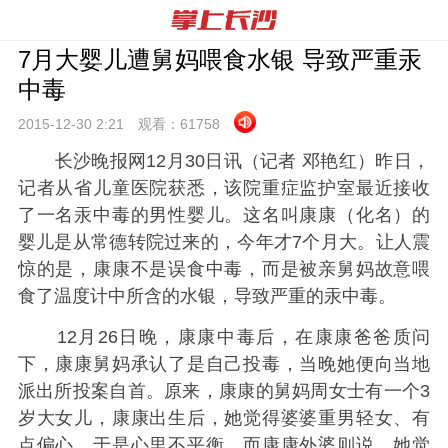
7月大婴儿遭舅妈喂食水银 导致严重汞
中毒
2015-12-30 2:
21
观看：
61758
长沙晚报网12月30日讯（记者 邓艳红）昨日，
记者从省儿童医院获悉，该院重症监护室最近接收
了一名汞中毒的男性婴儿。这名叫康康（化名）的
婴儿是从常德转院过来的，今年才7个月大。让人震
惊的是，康康不是误食中毒，而是被亲舅妈故意喂
食了温度计中所含的水银，导致严重的汞中毒。
12月26日晚，康康中毒后，在康康爸爸质问
下，康康舅妈承认了是自己投毒，当晚她便向当地
派出所投案自首。原来，康康的舅妈周女士有一个3
岁大女儿，康康出生后，她觉得婆婆重男轻女、有
点偏心，于是心里不平衡。而康康外婆则说，她觉