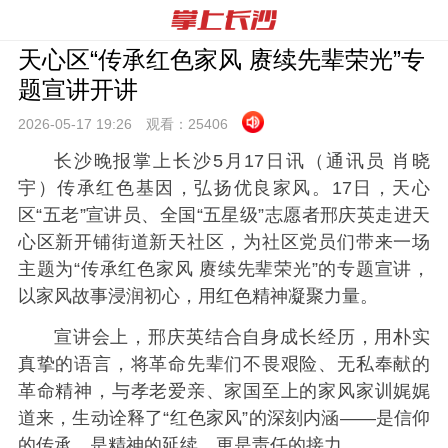
天心区“传承红色家风 赓续先辈荣光”专
题宣讲开讲
2026-05-17 19:
26
观看：
25406
长沙晚报掌上长沙5月17日讯（通讯员 肖晓
宇）传承红色基因，弘扬优良家风。17日，天心
区“五老”宣讲员、全国“五星级”志愿者邢庆英走进天
心区新开铺街道新天社区，为社区党员们带来一场
主题为“传承红色家风 赓续先辈荣光”的专题宣讲，
以家风故事浸润初心，用红色精神凝聚力量。
宣讲会上，邢庆英结合自身成长经历，用朴实
真挚的语言，将革命先辈们不畏艰险、无私奉献的
革命精神，与孝老爱亲、家国至上的家风家训娓娓
道来，生动诠释了“红色家风”的深刻内涵——是信仰
的传承，是精神的延续，更是责任的接力。