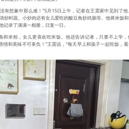
没有想象中那么难！”5月15日上午，记者在王震家中见到了
：清炒时蔬、小炒肉还有女儿爱吃的酸豆角炒鸡肠等。他将米饭
餐他记录了满满一相册，日复一日。
条和米粉，女儿更喜欢吃米饭。他还告诉记者，只要不上学，
亲情和美味不可辜负！”王震说，“每天早上和孩子一起吃饭，