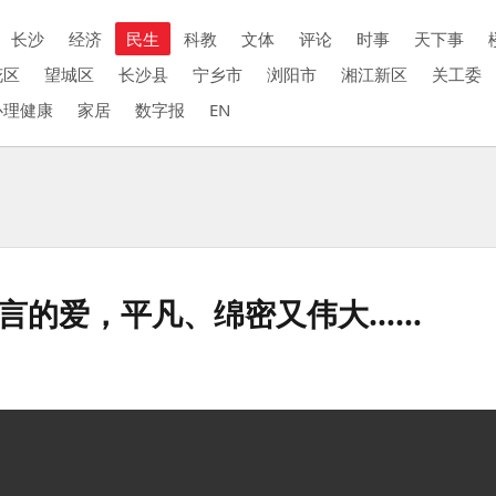
长沙
经济
民生
科教
文体
评论
时事
天下事
花区
望城区
长沙县
宁乡市
浏阳市
湘江新区
关工委
心理健康
家居
数字报
EN
无言的爱，平凡、绵密又伟大……