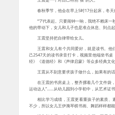
王震是一个对自己特别“狠”的人。
春秋季节，他会在早上5时17分起床，冬天
“‘7’代表起。只要闹钟一响，我绝不赖床一
他的带动下，女儿和儿子也是准点休息、到点
王震坚持把自律带给女儿。
王震和女儿有个共同爱好，就是读书。他
己2547天的读书录音打卡，视频里他端坐书
经》《道德经》和《声律启蒙》等众多经典文
王震从不刻意要求孩子做什么，如果有的
在王震的书房桌上，整齐摞着几个文件袋，他
运动达人”……从幼儿园到小学初中，从艺术证
相比学习成绩，王震更看重孩子的素质、
不少，所以女儿王伊漪琴棋书画、舞蹈样样都