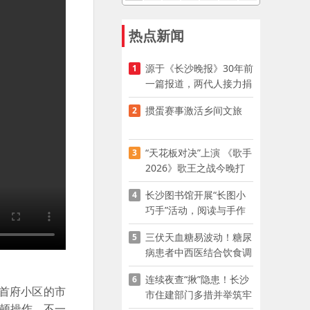
热点新闻
源于《长沙晚报》30年前
1
一篇报道，两代人接力捐
资助学
掼蛋赛事激活乡间文旅
2
“天花板对决”上演 《歌手
3
2026》歌王之战今晚打
响
长沙图书馆开展“长图小
4
巧手”活动，阅读与手作
赋能少儿暑期成长
三伏天血糖易波动！糖尿
5
病患者中西医结合饮食调
养指南
连续夜查“揪”隐患！长沙
6
首府小区的市
市住建部门多措并举筑牢
顿操作，不一
夏季建筑施工安全防线