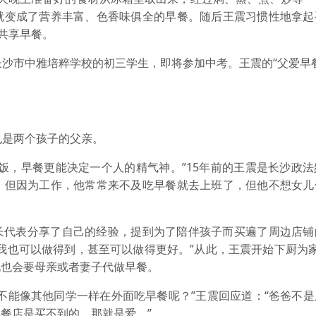
就变成了营养丰富、色香味俱全的早餐。随后王震习惯性地拿起
共享早餐。
长沙市中雅培粹学校的初三学生，即将参加中考。王震的“父爱早
也是两个孩子的父亲。
饭，早餐更能决定一个人的精气神。”15年前的王震是长沙政
，但因为工作，他常常来不及吃早餐就去上班了，但他不想女儿
长代表分享了自己的经验，提到为了陪伴孩子而买遍了周边店铺
我也可以做得到，甚至可以做得更好。”从此，王震开始下厨为
他也会要母亲或者妻子代做早餐。
不能像其他同学一样在外面吃早餐呢？”王震回应道：“爸爸不
餐店是买不到的，那就是爱。”