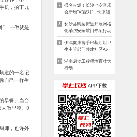
报名火爆！长沙七夕音乐
7
手机，拍下九
会新增“AI配对”，快来测
测你的七夕缘分
长沙县㮾梨街道开展网格
8
餐”，一做就是
化消防安全敲门专项行动
伊鸿健康携手巴基斯坦卫
9
生主管部门共建社区AI-
POCT生态
湖南启动工程师培育壮大
10
行动
法频道的一名记
像自己一样生
的早餐。当台
家人做早餐。9
是厨师，也许外