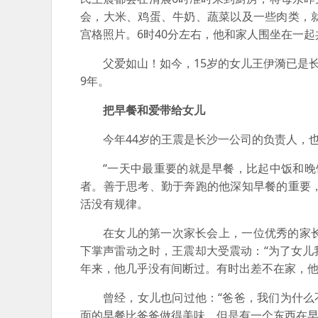
会，大米、鸡蛋、牛奶、蔬菜以及一些肉类，
宫格照片。6时40分左右，他和家人围坐在一起
父爱如山！如今，15岁的女儿王伊漪已是
9年。
把早餐和爱带给女儿
今年44岁的王震是长沙一公司的负责人，
“一天中最重要的就是早餐，比起中饭和晚
者。善于思考、勤于奔跑的他深知早餐的重要
活没有规律。
在女儿的第一次家长会上，一位优秀的家
下掌声雷动之时，王震却大受震动：“为了女儿
年来，他几乎没有间断过。有时出差不在家，
曾经，女儿也问过他：“爸爸，我们为什么
面的早餐比爸爸做得美味。但是有一个东西在早