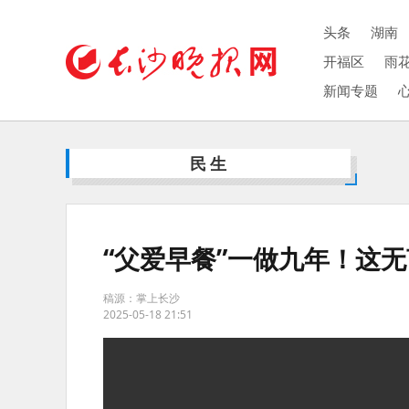
头条
湖南
开福区
雨
新闻专题
民生
“父爱早餐”一做九年！这
稿源：掌上长沙
2025-05-18 21:51