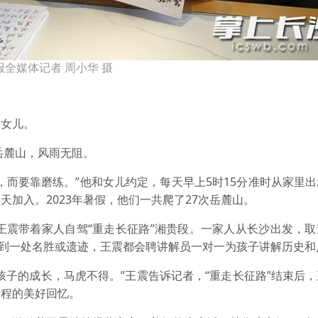
全媒体记者 周小华 摄
给女儿。
岳麓山，风雨无阻。
，而要靠磨练。”他和女儿约定，每天早上5时15分准时从家里
加入。2023年暑假，他们一共爬了27次岳麓山。
，王震带着家人自驾“重走长征路”湘贵段。一家人从长沙出发，
每到一处名胜或遗迹，王震都会聘讲解员一对一为孩子讲解历史和
孩子的成长，马虎不得。”王震告诉记者，“重走长征路”结束后
旅程的美好回忆。