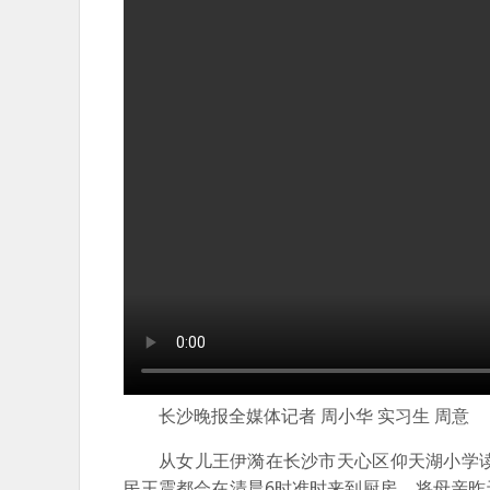
长沙晚报全媒体记者 周小华 实习生 周意
从女儿王伊漪在长沙市天心区仰天湖小学
民王震都会在清晨6时准时来到厨房，将母亲