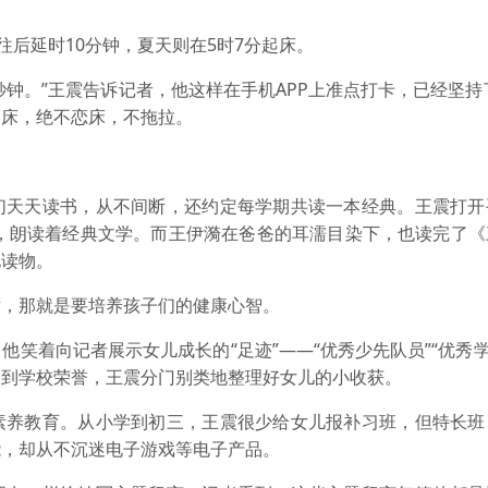
往后延时10分钟，夏天则在5时7分起床。
秒钟。”王震告诉记者，他这样在手机APP上准点打卡，已经坚持了
起床，绝不恋床，不拖拉。
们天天读书，从不间断，还约定每学期共读一本经典。王震打开
桌，朗读着经典文学。而王伊漪在爸爸的耳濡目染下，也读完了
化读物。
话，那就是要培养孩子们的健康心智。
笑着向记者展示女儿成长的“足迹”——“优秀少先队员”“优秀学
书到学校荣誉，王震分门别类地整理好女儿的小收获。
素养教育。从小学到初三，王震很少给女儿报补习班，但特长班
能，却从不沉迷电子游戏等电子产品。