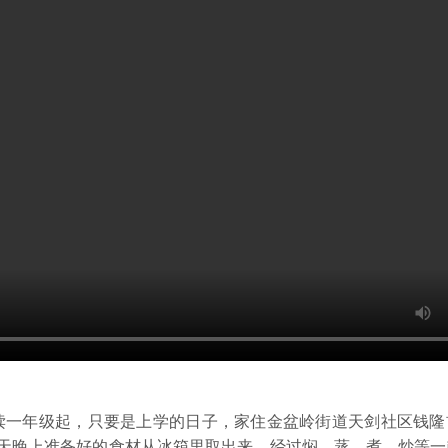
读一年级起，只要是上学的日子，家住金盆岭街道天剑社区钱隆
昨天晚上准备好的食材从冰箱里取出来，经过焖、蒸、煮、炒等一