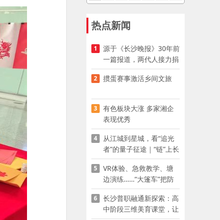
热点新闻
源于《长沙晚报》30年前
1
一篇报道，两代人接力捐
资助学
掼蛋赛事激活乡间文旅
2
有色板块大涨 多家湘企
3
表现优秀
从江城到星城，看“追光
4
者”的量子征途｜“链”上长
沙 “才”够硬核
VR体验、急救教学、塘
5
边演练……“大篷车”把防
溺水课堂搬到乡村青少年
长沙普职融通新探索：高
6
家门口
中阶段三维美育课堂，让
少年向美而生