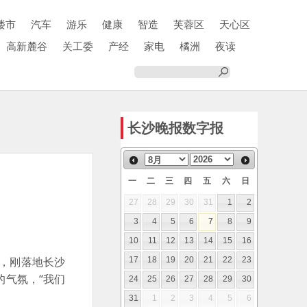
楼市
汽车
游乐
健康
智造
芙蓉区
天心区
高新麓谷
关工委
产经
家电
橘洲
夜读
长沙晚报数字报
一
二
三
四
五
六
日
27
28
29
30
31
1
2
3
4
5
6
7
8
9
10
11
12
13
14
15
16
，刚落地长沙
17
18
19
20
21
22
23
的气氛，“我们
24
25
26
27
28
29
30
31
1
2
3
4
5
6