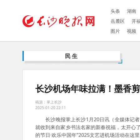
头条
湖南
岳麓区
开
图片
视频
民生
长沙机场年味拉满！墨香剪
稿源：掌上长沙
2025-01-20 22:11
长沙晚报掌上长沙1月20日讯（全媒体记者
就收到来自家乡书法名家的新春祝福，太开心了！
的节日·欢乐中国年”2025文艺进机场活动在