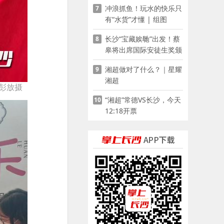
冲浪抓鱼！玩水的快乐只
7
有“水货”才懂 | 组图
长沙“宝藏娭毑”出发！蔡
8
皋将出席国际安徒生奖颁
奖典礼并领奖
湘超做对了什么？｜星耀
9
湘超
者彭放摄
“湘超”常德VS长沙，今天
10
12:18开票