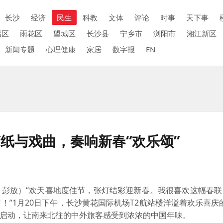
长沙
经济
民生
科教
文体
评论
时事
天下事
福区
雨花区
望城区
长沙县
宁乡市
浏阳市
湘江新区
新闻专题
心理健康
家居
数字报
EN
纸与戏曲，奏响新春“欢乐颂”
 彭放）“欢天喜地度佳节，张灯结彩迎新春。我很喜欢这幅春联
”1月20日下午，长沙黄花国际机场T2航站楼洋溢着欢乐喜庆
这里启动，让南来北往的中外旅客感受到浓浓的中国年味。