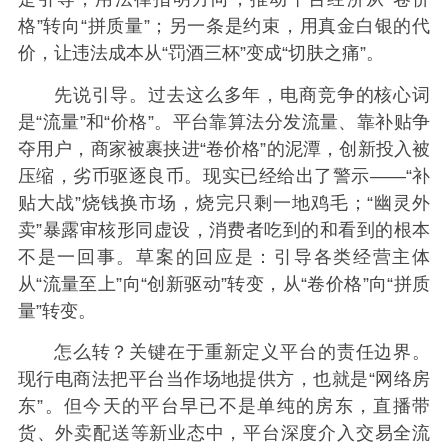
格”转向“拼质量”；另一条是约束，用真金白银的代
价，让违法成本从“罚酒三杯”变成“切肤之痛”。
先说引导。过去这么多年，电商竞争的核心词
是“流量”和“价格”。平台靠算法分发流量、靠补贴争
夺用户，商家被裹挟进“卷价格”的泥潭，创新投入被
压缩，劣币驱逐良币。现实已经给出了警示——“补
贴大战”烧钱换市场，烧完只剩一地鸡毛；“幽灵外
卖”暴露审核形同虚设，消费者吃到的和看到的根本
不是一回事。草案的回应是：引导各类经营主体
从“流量至上”向“创新驱动”转变，从“卷价格”向“拼质
量”转变。
怎么转？关键在于重新定义平台的责任边界。
现行电商法把平台当作场地提供方，也就是“网络房
东”。但今天的平台早已不是单纯的房东，直播带
货、外卖配送等新业态中，平台深度介入交易全流