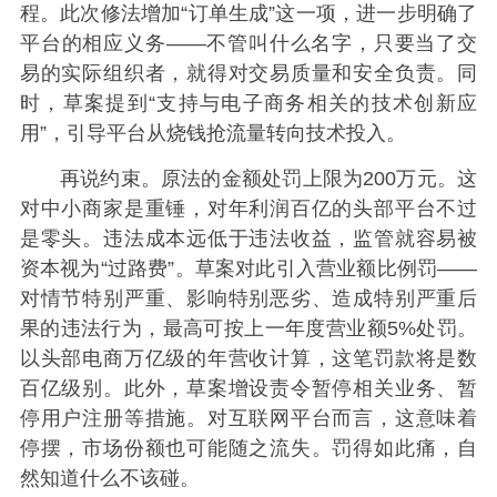
程。此次修法增加“订单生成”这一项，进一步明确了
平台的相应义务——不管叫什么名字，只要当了交
易的实际组织者，就得对交易质量和安全负责。同
时，草案提到“支持与电子商务相关的技术创新应
用”，引导平台从烧钱抢流量转向技术投入。
再说约束。原法的金额处罚上限为200万元。这
对中小商家是重锤，对年利润百亿的头部平台不过
是零头。违法成本远低于违法收益，监管就容易被
资本视为“过路费”。草案对此引入营业额比例罚——
对情节特别严重、影响特别恶劣、造成特别严重后
果的违法行为，最高可按上一年度营业额5%处罚。
以头部电商万亿级的年营收计算，这笔罚款将是数
百亿级别。此外，草案增设责令暂停相关业务、暂
停用户注册等措施。对互联网平台而言，这意味着
停摆，市场份额也可能随之流失。罚得如此痛，自
然知道什么不该碰。