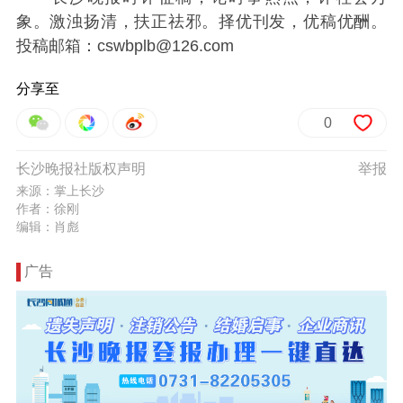
象。激浊扬清，扶正祛邪。择优刊发，优稿优酬。
投稿邮箱：cswbplb@126.com
分享至
0
长沙晚报社版权声明
举报
来源：掌上长沙
作者：徐刚
编辑：肖彪
广告