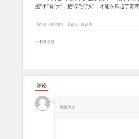
把“小”看“大”，把“早”抓“实”，才能在风起于
【作者：陈登辉】 【编辑：聂思佳】
>>我要举报
评论
晚报网友