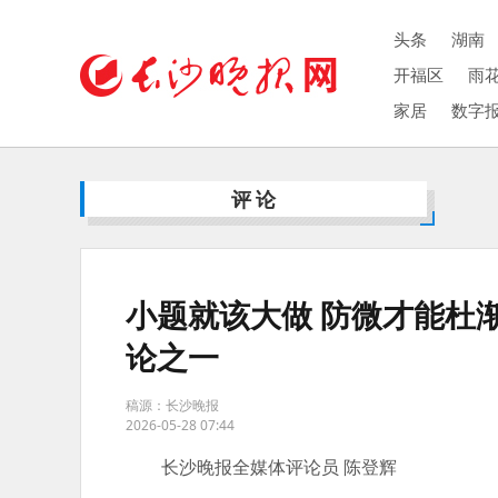
头条
湖南
开福区
雨
家居
数字
评论
小题就该大做 防微才能杜
论之一
稿源：长沙晚报
2026-05-28 07:44
长沙晚报全媒体评论员 陈登辉