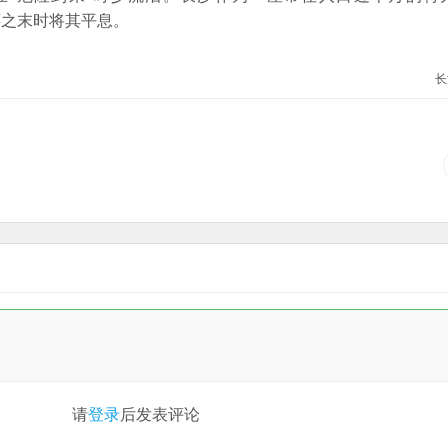
青萍之末时将其平息。
长
请
登录
后发表评论