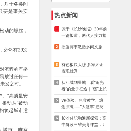
，对于各类问
只要是事关安
热点新闻
源于《长沙晚报》30年前
1
松动的螺丝，
一篇报道，两代人接力捐
资助学
掼蛋赛事激活乡间文旅
2
必然有29次
有色板块大涨 多家湘企
3
对流程的严格
表现优秀
轻易放过任何一
从江城到星城，看“追光
4
在未发之时。
者”的量子征途｜“链”上长
沙 “才”够硬核
。”高质量安
VR体验、急救教学、塘
5
推动从“被动
边演练……“大篷车”把防
此构筑起城市运
溺水课堂搬到乡村青少年
长沙普职融通新探索：高
6
家门口
中阶段三维美育课堂，让
大城市，唯有
少年向美而生