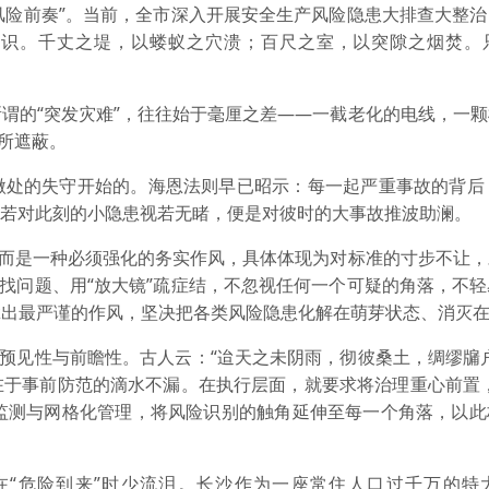
风险前奏”。当前，全市深入开展安全生产风险隐患大排查大整治
认识。千丈之堤，以蝼蚁之穴溃；百尺之室，以突隙之烟焚。
的“突发灾难”，往往始于毫厘之差——一截老化的电线，一颗
维所遮蔽。
的失守开始的。海恩法则早已昭示：每一起严重事故的背后，
患。若对此刻的小隐患视若无睹，便是对彼时的大事故推波助澜。
而是一种必须强化的务实作风，具体体现为对标准的寸步不让，
”找问题、用“放大镜”疏症结，不忽视任何一个可疑的角落，不
拿出最严谨的作风，坚决把各类风险隐患化解在萌芽状态、消灭
预见性与前瞻性。古人云：“迨天之未阴雨，彻彼桑土，绸缪牖户
在于事前防范的滴水不漏。在执行层面，就要求将治理重心前置，
化监测与网格化管理，将风险识别的触角延伸至每一个角落，以
“危险到来”时少流泪。长沙作为一座常住人口过千万的特