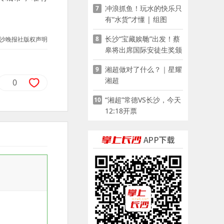
冲浪抓鱼！玩水的快乐只
7
有“水货”才懂 | 组图
长沙“宝藏娭毑”出发！蔡
8
沙晚报社版权声明
皋将出席国际安徒生奖颁
奖典礼并领奖
湘超做对了什么？｜星耀
9
湘超
0
“湘超”常德VS长沙，今天
10
12:18开票