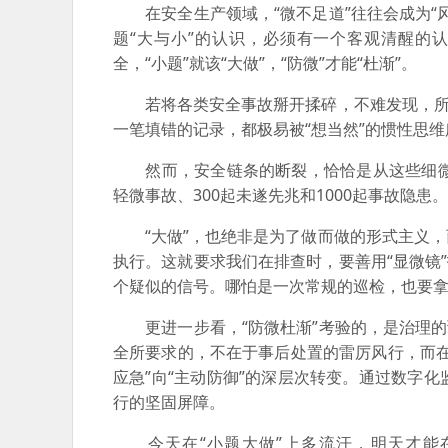
在安全生产领域，“微不足道”往往会成为“
题“大与小”的认识，必须有一个客观清醒的
全，“小题”就该“大做”，“防微”才能“杜渐”。
若将各类安全事故掰开揉碎，不难发现，所谓
一笔填错的记录，都极易被“想当然”的惯性思
然而，安全链条的断裂，恰恰是从这些细微处
轻微事故、300起未遂先兆和1000起事故隐
“大做”，也绝非是为了做而做的形式主义，
执行。这就要求我们在排查时，要善用“显微镜
个疑似的信号。哪怕是一次常规的巡检，也要
更进一步看，“防微杜渐”考验的，是治理的
全所要求的，不在于事后处置的雷厉风行，而
应急”向“主动防御”的深层次转变。通过数字
行的坚固屏障。
今天在“小题大做”上多流汗，明天才能在