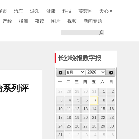
楼市
汽车
游乐
健康
科技
芙蓉区
天心区
产经
橘洲
夜读
图片
视频
新闻专题
长沙晚报数字报
一
二
三
四
五
六
日
治系列评
27
28
29
30
31
1
2
3
4
5
6
7
8
9
10
11
12
13
14
15
16
17
18
19
20
21
22
23
24
25
26
27
28
29
30
31
1
2
3
4
5
6