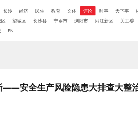
长沙
经济
民生
教育
文体
评论
时事
天下事
花区
望城区
长沙县
宁乡市
浏阳市
湘江新区
关工委
报
EN
渐——安全生产风险隐患大排查大整