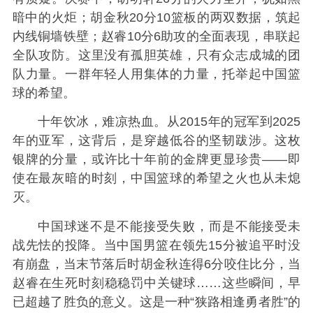
暗中的火炬；胡金秋20分10篮板的两双数据，筑起
内线铜墙铁壁；赵睿10分6助攻的全面表现，串联起
全队攻防。这里没有孤胆英雄，只有众志成城的团
队力量。一群年轻人用集体的力量，托举起中国篮
球的希望。
十年饮冰，难凉热血。从2015年的冠军到2025
年的亚军，这背后，是穿越低谷的坚韧跋涉。这枚
银牌的分量，或许比十年前的金牌更显珍贵——即
使在最灰暗的时刻，中国篮球的希望之火也从未熄
灭。
中国球迷不是不能接受失败，而是不能接受未
战先怯的投降。当中国男篮在领先15分被追平时没
有崩盘，当末节落后时胡金秋连得6分咬住比分，当
赵睿在生死时刻稳稳罚中关键球……这些瞬间，早
已超越了胜负的意义。这是一种“狭路相逢勇者胜
”的