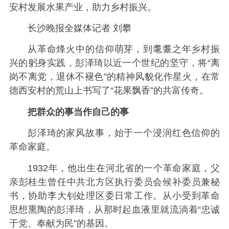
安村发展水果产业，助力乡村振兴。
长沙晚报全媒体记者 刘攀
从革命烽火中的信仰萌芽，到耄耋之年乡村振
兴的躬身实践，彭泽琦以近一个世纪的坚守，将“离
岗不离党，退休不褪色”的精神风貌化作星火，在常
德西安村的荒山上书写了“花果飘香”的共富传奇。
把群众的事当作自己的事
彭泽琦的家风故事，始于一个浸润红色信仰的
革命家庭。
1932年，他出生在河北省的一个革命家庭，父
亲彭桂生曾任中共北方区执行委员会候补委员兼秘
书，协助李大钊处理区委日常工作。从小受到革命
思想熏陶的彭泽琦，从那时起血液里就流淌着“忠诚
于党、奉献为民”的基因。