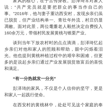
家风的核心，在于言传身教。彭泽琦常对家人
说：“共产党员就是要把群众的事当作自己的
事。”2016年，他与妻子重访西安村，发现乡亲们虽
已脱贫，但产业结构单一、青壮年外流，村庄仍显
凋敝。面对此景，两位耄耋老人毅然决定自费投入
160余万元，带领村民发展黄桃与锥栗产业。
谈到当年下放农村时的点点滴滴，彭泽琦忆起
乡亲们对他和家人的照顾和帮助，眼中闪烁着泪
光。他也提到黄桃种植过程中的艰辛和困难，但更
多的是说起乡亲们通过产业发展脱贫致富后的喜悦
和满足。
“有一分热就发一分光”
彭泽琦的家风，不仅是个人信仰的坚守，更是
和家人一起践行使命。
在西安村的黄桃林中，处处可见这个家庭的奉