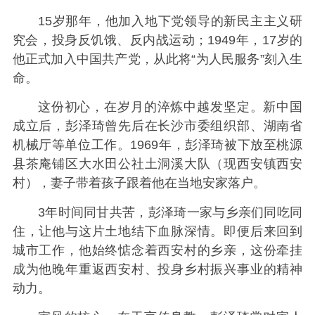
15岁那年，他加入地下党领导的新民主主义研
究会，投身反饥饿、反内战运动；1949年，17岁的
他正式加入中国共产党，从此将“为人民服务”刻入生
命。
这份初心，在岁月的淬炼中越发坚定。新中国
成立后，彭泽琦曾先后在长沙市委组织部、湖南省
机械厅等单位工作。1969年，彭泽琦被下放至桃源
县茶庵铺区大水田公社土洞溪大队（现西安镇西安
村），妻子带着孩子跟着他在当地安家落户。
3年时间同甘共苦，彭泽琦一家与乡亲们同吃同
住，让他与这片土地结下血脉深情。即便后来回到
城市工作，他始终惦念着西安村的乡亲，这份牵挂
成为他晚年重返西安村、投身乡村振兴事业的精神
动力。