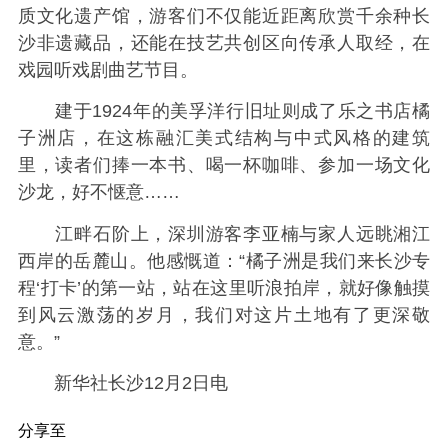
质文化遗产馆，游客们不仅能近距离欣赏千余种长
沙非遗藏品，还能在技艺共创区向传承人取经，在
戏园听戏剧曲艺节目。
建于1924年的美孚洋行旧址则成了乐之书店橘
子洲店，在这栋融汇美式结构与中式风格的建筑
里，读者们捧一本书、喝一杯咖啡、参加一场文化
沙龙，好不惬意……
江畔石阶上，深圳游客李亚楠与家人远眺湘江
西岸的岳麓山。他感慨道：“橘子洲是我们来长沙专
程‘打卡’的第一站，站在这里听浪拍岸，就好像触摸
到风云激荡的岁月，我们对这片土地有了更深敬
意。”
新华社长沙12月2日电
分享至