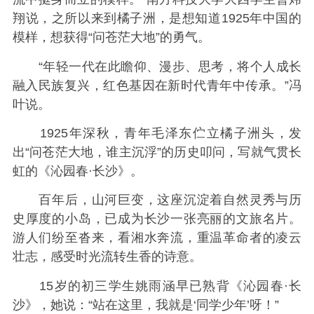
翔说，之所以来到橘子洲，是想知道1925年中国的
模样，想获得“问苍茫大地”的勇气。
“年轻一代在此瞻仰、漫步、思考，将个人成长
融入民族复兴，红色基因在新时代青年中传承。”冯
叶说。
1925年深秋，青年毛泽东伫立橘子洲头，发
出“问苍茫大地，谁主沉浮”的历史叩问，写就气贯长
虹的《沁园春·长沙》。
百年后，山河巨变，这座沉淀着自然灵秀与历
史厚度的小岛，已成为长沙一张亮丽的文旅名片。
游人们纷至沓来，看湘水奔流，重温革命者的凌云
壮志，感受时光流转生香的诗意。
15岁的初三学生姚雨涵早已熟背《沁园春·长
沙》，她说：“站在这里，我就是‘同学少年’呀！”