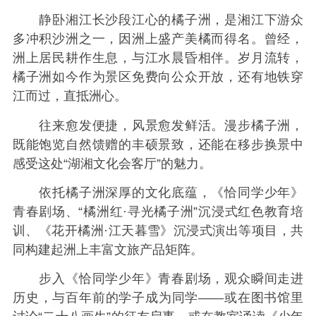
静卧湘江长沙段江心的橘子洲，是湘江下游众
多冲积沙洲之一，因洲上盛产美橘而得名。曾经，
洲上居民耕作生息，与江水晨昏相伴。岁月流转，
橘子洲如今作为景区免费向公众开放，还有地铁穿
江而过，直抵洲心。
往来愈发便捷，风景愈发鲜活。漫步橘子洲，
既能饱览自然馈赠的丰硕景致，还能在移步换景中
感受这处“湖湘文化会客厅”的魅力。
依托橘子洲深厚的文化底蕴，《恰同学少年》
青春剧场、“橘洲红·寻光橘子洲”沉浸式红色教育培
训、《花开橘洲·江天暮雪》沉浸式演出等项目，共
同构建起洲上丰富文旅产品矩阵。
步入《恰同学少年》青春剧场，观众瞬间走进
历史，与百年前的学子成为同学——或在图书馆里