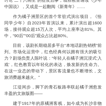
讨论“二十八画生”的征友启事，或在教室诵读《少年
中国说》，又或是一起翻阅《新青年》……
作为橘子洲景区的首个常驻式演出项目，《恰
同学少年》自2023年首演以来，累计演出超1600
场，接待观众超15万人次，平均上座率达81%。其
中，“90后”“00后”观众占比超80%。
目前，该剧长期稳居多平台“本地话剧热销榜”前
列。市场化运营中，红色经典何以拥有强大的吸引
力？剧场负责人陈叶说：“年轻人在橘子洲沉浸式‘入
戏’，红色教育以年轻化的表达，焕发新的生命力。
在这一业态的带动下，景区客流量也不断增长，文
旅消费越来越火。”
江堤闲步，脚下的青石板路串联起橘子洲愈发
丰盈的文旅版图——
建于1917年的原橘洲客栈，如今成为长沙非物