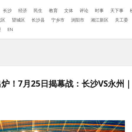
长沙
经济
民生
教育
文体
评论
时事
天下事
花区
望城区
长沙县
宁乡市
浏阳市
湘江新区
关工委
报
EN
单出炉！7月25日揭幕战：长沙VS永州