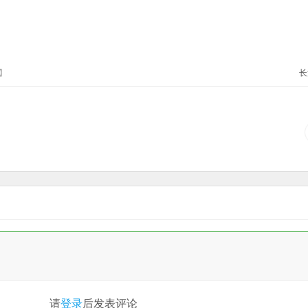
】
长
请
登录
后发表评论