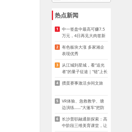
热点新闻
中一签盘中最高可赚7.5
1
万元，4日再见大肉签新
股
有色板块大涨 多家湘企
2
表现优秀
从江城到星城，看“追光
3
者”的量子征途｜“链”上长
沙 “才”够硬核
掼蛋赛事激活乡间文旅
4
VR体验、急救教学、塘
5
边演练……“大篷车”把防
溺水课堂搬到乡村青少年
长沙普职融通新探索：高
6
家门口
中阶段三维美育课堂，让
少年向美而生