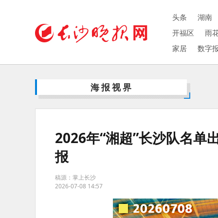
头条
湖南
开福区
雨
家居
数字
海报视界
2026年“湘超”长沙队名
报
稿源：掌上长沙
2026-07-08 14:57