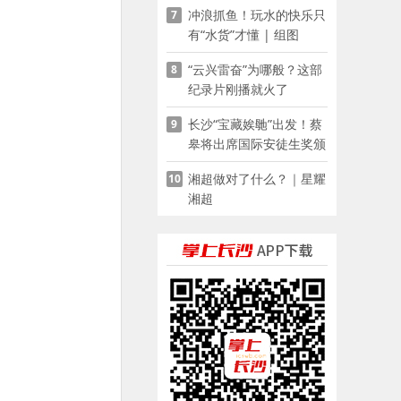
冲浪抓鱼！玩水的快乐只
7
有“水货”才懂 | 组图
“云兴雷奋”为哪般？这部
8
纪录片刚播就火了
长沙“宝藏娭毑”出发！蔡
9
皋将出席国际安徒生奖颁
奖典礼并领奖
湘超做对了什么？｜星耀
10
湘超