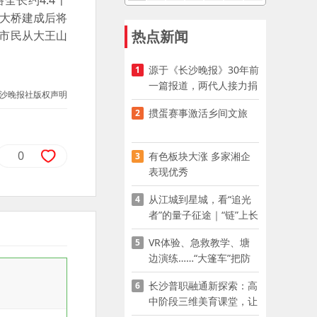
长约4.4千
。大桥建成后将
热点新闻
时市民从大王山
源于《长沙晚报》30年前
1
一篇报道，两代人接力捐
沙晚报社版权声明
资助学
掼蛋赛事激活乡间文旅
2
0
有色板块大涨 多家湘企
3
表现优秀
从江城到星城，看“追光
4
者”的量子征途｜“链”上长
沙 “才”够硬核
VR体验、急救教学、塘
5
边演练……“大篷车”把防
溺水课堂搬到乡村青少年
长沙普职融通新探索：高
6
家门口
中阶段三维美育课堂，让
少年向美而生