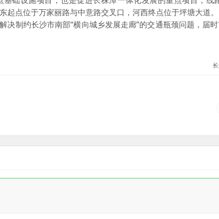
基础设施项目，也是促进长株潭一体化发展的重点项目，线路全
米，河东起点位于万家丽路与中意路交叉口，河西终点位于坪塘大道
，解决制约长沙市南部“横向城乡发展走廊”的交通瓶颈问题，届
长