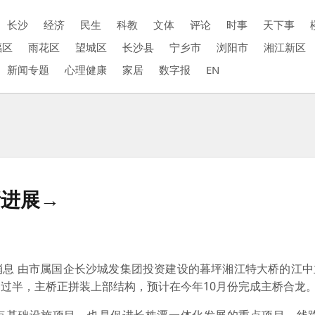
长沙
经济
民生
科教
文体
评论
时事
天下事
福区
雨花区
望城区
长沙县
宁乡市
浏阳市
湘江新区
新闻专题
心理健康
家居
数字报
EN
新进展→
消息 由市属国企长沙城发集团投资建设的暮坪湘江特大桥的江中
过半，主桥正拼装上部结构，预计在今年10月份完成主桥合龙