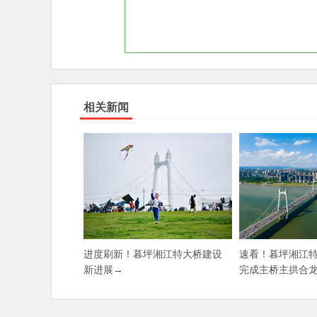
相关新闻
进度刷新！暮坪湘江特大桥建设
速看！暮坪湘江特
新进展→
完成主桥主拱合