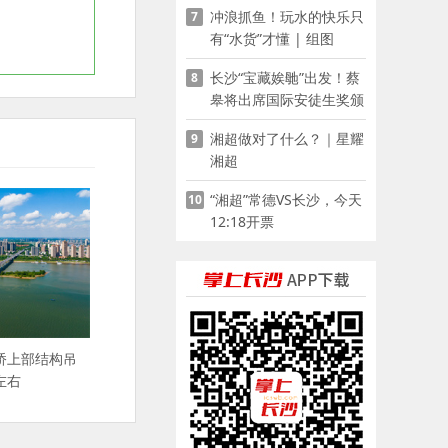
冲浪抓鱼！玩水的快乐只
7
有“水货”才懂 | 组图
长沙“宝藏娭毑”出发！蔡
8
皋将出席国际安徒生奖颁
奖典礼并领奖
湘超做对了什么？｜星耀
9
湘超
“湘超”常德VS长沙，今天
10
12:18开票
桥上部结构吊
左右