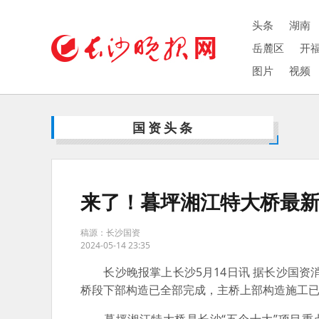
头条
湖南
岳麓区
开
图片
视频
国资头条
来了！暮坪湘江特大桥最
稿源：长沙国资
2024-05-14 23:35
长沙晚报掌上长沙5月14日讯 据长沙国资
桥段下部构造已全部完成，主桥上部构造施工已