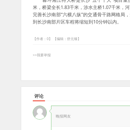
暮坪湘江特大桥是长沙“五个十大”项目重点
米，桥梁全长1.83千米，涉水主桥1.07千
完善长沙南部“六横八纵”的交通骨干路网格局
到长沙南部片区车程将缩短到10分钟以内。
【作者：0】 【编辑：舒元臻】
>>我要举报
评论
晚报网友