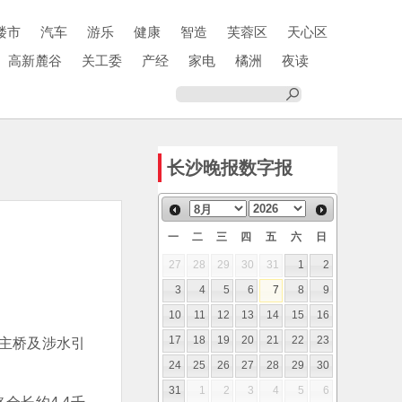
楼市
汽车
游乐
健康
智造
芙蓉区
天心区
高新麓谷
关工委
产经
家电
橘洲
夜读
长沙晚报数字报
一
二
三
四
五
六
日
27
28
29
30
31
1
2
3
4
5
6
7
8
9
10
11
12
13
14
15
16
主桥及涉水引
17
18
19
20
21
22
23
。
24
25
26
27
28
29
30
31
1
2
3
4
5
6