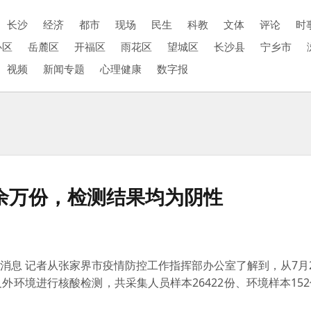
长沙
经济
都市
现场
民生
科教
文体
评论
时
心区
岳麓区
开福区
雨花区
望城区
长沙县
宁乡市
视频
新闻专题
心理健康
数字报
6余万份，检测结果均为阴性
消息 记者从张家界市疫情防控工作指挥部办公室了解到，从7月
环境进行核酸检测，共采集人员样本26422份、环境样本15