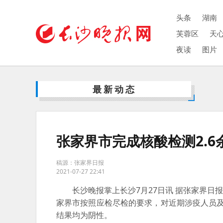
头条
湖南
芙蓉区
天
夜读
图片
最新动态
张家界市完成核酸检测2.
稿源：张家界日报
2021-07-27 22:41
长沙晚报掌上长沙7月27日讯 据张家界日报
家界市按照应检尽检的要求，对近期涉疫人员及外
结果均为阴性。