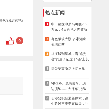
热点新闻
沙晚报社版权声明
中一签盘中最高可赚7.5
1
万元，4日再见大肉签新
股
有色板块大涨 多家湘企
2
0
表现优秀
从江城到星城，看“追光
3
者”的量子征途｜“链”上长
沙 “才”够硬核
掼蛋赛事激活乡间文旅
4
VR体验、急救教学、塘
5
边演练……“大篷车”把防
溺水课堂搬到乡村青少年
长沙普职融通新探索：高
6
家门口
中阶段三维美育课堂，让
少年向美而生