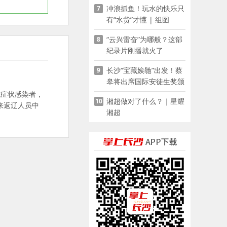
冲浪抓鱼！玩水的快乐只
7
有“水货”才懂 | 组图
“云兴雷奋”为哪般？这部
8
纪录片刚播就火了
长沙“宝藏娭毑”出发！蔡
9
皋将出席国际安徒生奖颁
奖典礼并领奖
无症状感染者，
湘超做对了什么？｜星耀
10
来返辽人员中
湘超