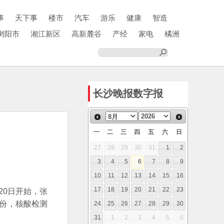
事
天下事
楼市
汽车
游乐
健康
智造
浏阳市
湘江新区
高新麓谷
产经
家电
橘洲
长沙晚报数字报
一
二
三
四
五
六
日
27
28
29
30
31
1
2
3
4
5
6
7
8
9
10
11
12
13
14
15
16
20日开始，张
17
18
19
20
21
22
23
2份，核酸检测
24
25
26
27
28
29
30
31
1
2
3
4
5
6