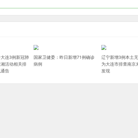
大连3例新冠肺
国家卫健委：昨日新增71例确诊
辽宁新增3例本土
在湘活动相关排
病例
为大连市排查南京
况通告
发现