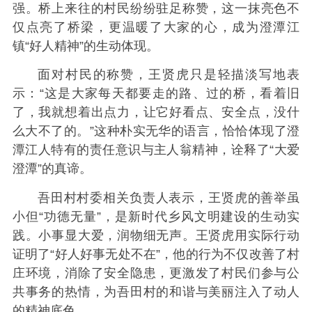
强。桥上来往的村民纷纷驻足称赞，这一抹亮色不
仅点亮了桥梁，更温暖了大家的心，成为澄潭江
镇“好人精神”的生动体现。
面对村民的称赞，王贤虎只是轻描淡写地表
示：“这是大家每天都要走的路、过的桥，看着旧
了，我就想着出点力，让它好看点、安全点，没什
么大不了的。”这种朴实无华的语言，恰恰体现了澄
潭江人特有的责任意识与主人翁精神，诠释了“大爱
澄潭”的真谛。
吾田村村委相关负责人表示，王贤虎的善举虽
小但“功德无量”，是新时代乡风文明建设的生动实
践。小事显大爱，润物细无声。王贤虎用实际行动
证明了“好人好事无处不在”，他的行为不仅改善了村
庄环境，消除了安全隐患，更激发了村民们参与公
共事务的热情，为吾田村的和谐与美丽注入了动人
的精神底色。