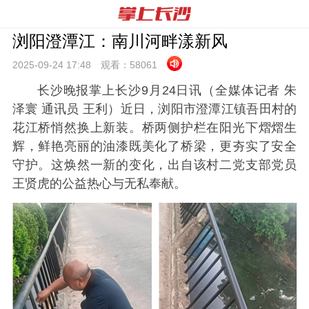
浏阳澄潭江：南川河畔漾新风
2025-09-24 17:
48
观看：
58061
长沙晚报掌上长沙9月24日讯（全媒体记者 朱
泽寰 通讯员 王利）近日，浏阳市澄潭江镇吾田村的
花江桥悄然换上新装。桥两侧护栏在阳光下熠熠生
辉，鲜艳亮丽的油漆既美化了桥梁，更夯实了安全
守护。这焕然一新的变化，出自该村二党支部党员
王贤虎的公益热心与无私奉献。