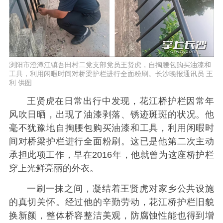
浏阳市澄潭江镇吾田村二党支部党员王贤虎，自掏腰包购买油漆和
工具，利用闲暇时间对桥梁护栏进行全面粉刷。长沙晚报通讯员 王
利 供图
王贤虎在日常出行中发现，花江桥护栏因常年
风吹日晒，出现了油漆剥落、锈迹斑斑的状况。他
毫不犹豫地自掏腰包购买油漆和工具，利用闲暇时
间对桥梁护栏进行全面粉刷。这已是他第二次主动
承担此项工作，早在2016年，他就曾为这座桥护栏
穿上光鲜亮丽的外衣。
一刷一抹之间，凝结着王贤虎对家乡公共设施
的真切关怀。经过他的辛勤劳动，花江桥护栏旧貌
换新颜，整体桥容整洁美观，防腐蚀性能也得到增