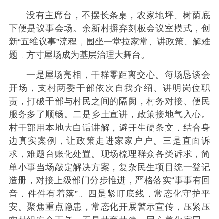
没有主席台，不摆长条桌，农家地坪、树荫底
下便是议事会场。余新村摒弃刻板会议室模式，创
新“五维议事”流程，围坐一堂拉家常、讲政策、解难
题，方寸屋场成为基层治理大舞台。
一是屋场亮相，干群零距离交心。每场恳谈会
开场，支村两委干部依次自我介绍、讲明岗位职
责，打破干部与村民之间的隔阂，村务对接、便民
服务多了顺畅。二是乡土宣讲，政策接地气入心。
村干部用本地大白话讲解，避开生硬条文，结合身
边真实案例，让政策走进家家户户。三是直面诉
求，难题台账化处置。现场梳理群众各类诉求，简
单小事当场敲定解决方案，复杂民生项目统一登记
造册，对接上级部门分步推进，严格落实“事事有回
音，件件有着落”。四是紧盯底线，常态化守护平
安。聚焦重点隐患，常态化开展警示宣传，压紧压