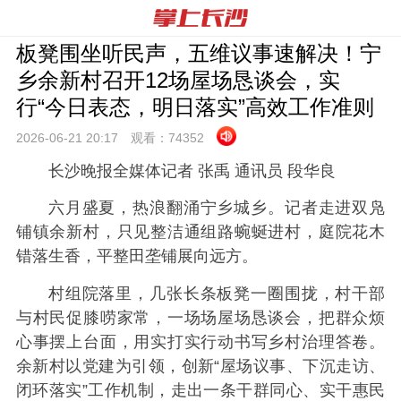
板凳围坐听民声，五维议事速解决！宁
乡余新村召开12场屋场恳谈会，实
行“今日表态，明日落实”高效工作准则
2026-06-21 20:
17
观看：
74352
长沙晚报全媒体记者 张禹 通讯员 段华良
六月盛夏，热浪翻涌宁乡城乡。记者走进双凫
铺镇余新村，只见整洁通组路蜿蜒进村，庭院花木
错落生香，平整田垄铺展向远方。
村组院落里，几张长条板凳一圈围拢，村干部
与村民促膝唠家常，一场场屋场恳谈会，把群众烦
心事摆上台面，用实打实行动书写乡村治理答卷。
余新村以党建为引领，创新“屋场议事、下沉走访、
闭环落实”工作机制，走出一条干群同心、实干惠民