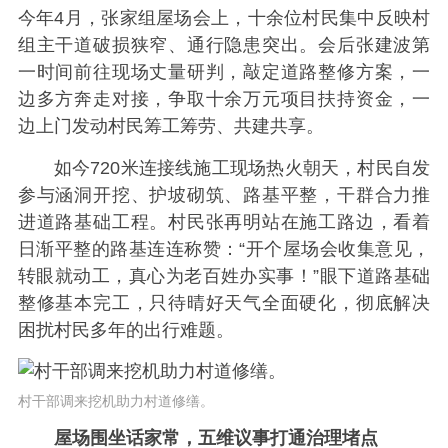
今年4月，张家组屋场会上，十余位村民集中反映村
组主干道破损狭窄、通行隐患突出。会后张建波第
一时间前往现场丈量研判，敲定道路整修方案，一
边多方奔走对接，争取十余万元项目扶持资金，一
边上门发动村民筹工筹劳、共建共享。
如今720米连接线施工现场热火朝天，村民自发
参与涵洞开挖、护坡砌筑、路基平整，干群合力推
进道路基础工程。村民张再明站在施工路边，看着
日渐平整的路基连连称赞：“开个屋场会收集意见，
转眼就动工，真心为老百姓办实事！”眼下道路基础
整修基本完工，只待晴好天气全面硬化，彻底解决
困扰村民多年的出行难题。
村干部调来挖机助力村道修缮。
屋场围坐话家常，五维议事打通治理堵点