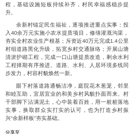
程，基础设施短板持续补齐，村民幸福感稳步提
升。
余新村锚定民生福祉，逐项推进重点实事：投
入40余万元实施小农水提质项目，修缮灌溉沟渠，
夯实全村农业生产根基；斥资近40万元完成1.4公里
村组道路黑化升级，拓宽乡村交通脉络；开展山塘
清淤护砌工程，完成一口山塘提质改造，剩余水利
工程择期有序推进。道路、水利、人居环境多线同
步发力，村容村貌焕然一新。
眼下村落道路通畅洁净，庭院花木葱茏，邻里
和睦互助，宜居宜业的和美乡村风貌扑面而来。村
干部脚下沾满泥土，心中装着百姓，用一桩桩落地
实事，换取群众实打实的认可，也为打造乡村振
兴“余新样板”夯实基础。
分享至