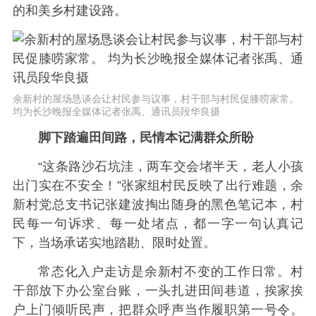
的和美乡村建设路。
余新村的屋场恳谈会让村民参与议事，村干部与村民促膝唠家常。
均为长沙晚报全媒体记者张禹、通讯员段华良摄
脚下踏遍田间路，民情本记满群众所盼
“这条路沙石坑洼，两车交会堵半天，老人小孩
出门实在不安全！”张家组村民反映了出行难题，余
新村党总支书记张建波掏出随身的黑色笔记本，村
民每一句诉求、每一处堵点，都一字一句认真记
下，当场承诺实地踏勘、限时处置。
常态化入户走访是余新村不变的工作日常。村
干部放下办公室台账，一头扎进田间巷道，挨家挨
户上门倾听民声，把群众呼声当作履职第一号令。