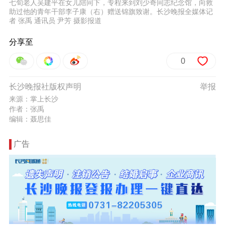
七旬老人吴建平在女儿陪同下，专程来到刘少奇同志纪念馆，向救
助过他的青年干部李子康（右）赠送锦旗致谢。长沙晚报全媒体记
者 张禹 通讯员 尹芳 摄影报道
分享至
0
长沙晚报社版权声明
举报
来源：掌上长沙
作者：张禹
编辑：聂思佳
广告