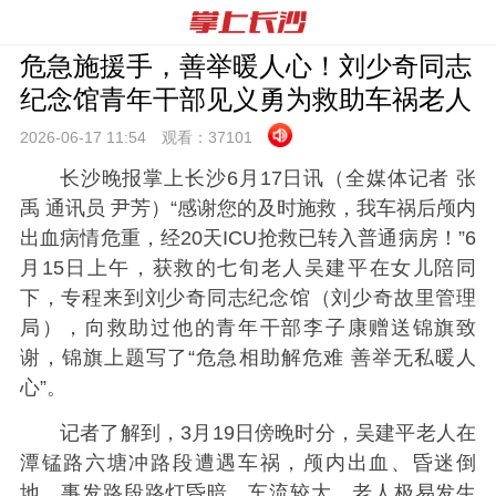
危急施援手，善举暖人心！刘少奇同志
纪念馆青年干部见义勇为救助车祸老人
2026-06-17 11:
54
观看：
37101
长沙晚报掌上长沙6月17日讯（全媒体记者 张
禹 通讯员 尹芳）“感谢您的及时施救，我车祸后颅内
出血病情危重，经20天ICU抢救已转入普通病房！”6
月15日上午，获救的七旬老人吴建平在女儿陪同
下，专程来到刘少奇同志纪念馆（刘少奇故里管理
局），向救助过他的青年干部李子康赠送锦旗致
谢，锦旗上题写了“危急相助解危难 善举无私暖人
心”。
记者了解到，3月19日傍晚时分，吴建平老人在
潭锰路六塘冲路段遭遇车祸，颅内出血、昏迷倒
地。事发路段路灯昏暗、车流较大，老人极易发生