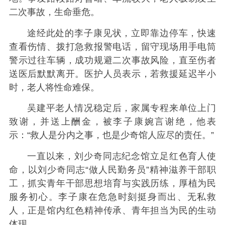
二次事故，生命垂危。
途经此处的李子康见状，立即靠边停车，快速
查看伤情、拨打急救报警电话，留守现场用手电筒
警示过往车辆，成功规避二次事故风险，直至伤者
送医后默默离开。医护人员表示，若救援延迟半小
时，老人将性命难保。
吴建平老人情况稳定后，家属专程来单位上门
致谢，并送上酬金，被李子康婉言谢绝，他表
示：“救人是分内之事，也是少奇馆人应尽的责任。”
一直以来，刘少奇同志纪念馆立足红色育人使
命，以刘少奇同志“做人民勤务员”精神滋养干部职
工，抓实青年干部思想培育与实践历练，厚植为民
服务初心。李子康在危急时刻挺身而出、无私救
人，正是馆内红色精神传承、青年担当为民的生动
体现。