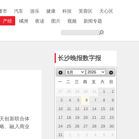
楼市
汽车
游乐
健康
科技
芙蓉区
天心区
产经
橘洲
夜读
图片
视频
新闻专题
长沙晚报数字报
一
二
三
四
五
六
日
27
28
29
30
31
1
2
3
4
5
6
7
8
9
10
11
12
13
14
15
16
天创新联合体
17
18
19
20
21
22
23
战略、融入商业
24
25
26
27
28
29
30
31
1
2
3
4
5
6