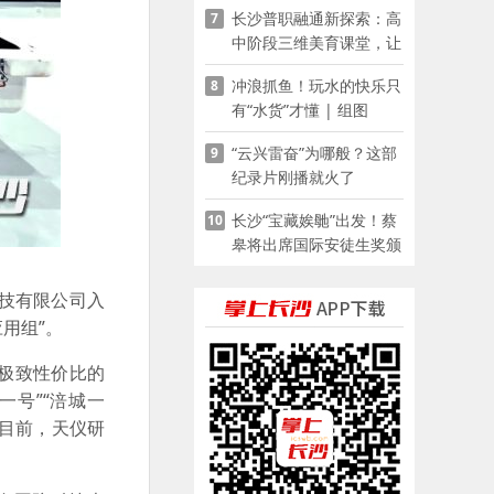
长沙普职融通新探索：高
7
家门口
中阶段三维美育课堂，让
少年向美而生
冲浪抓鱼！玩水的快乐只
8
有“水货”才懂 | 组图
“云兴雷奋”为哪般？这部
9
纪录片刚播就火了
长沙“宝藏娭毑”出发！蔡
10
皋将出席国际安徒生奖颁
奖典礼并领奖
技有限公司入
用组”。
供极致性价比的
一号”“涪城一
至目前，天仪研