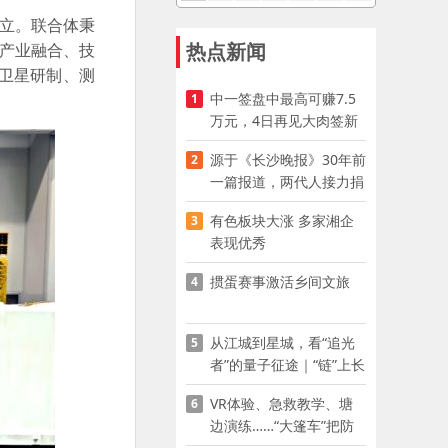
成立。联合体秉
热点新闻
、产业融合、技
卫星研制、测
中一签盘中最高可赚7.5
1
万元，4日再见大肉签新
股
源于《长沙晚报》30年前
2
一篇报道，两代人接力捐
资助学
有色板块大涨 多家湘企
3
表现优秀
掼蛋赛事激活乡间文旅
4
从江城到星城，看“追光
5
者”的量子征途｜“链”上长
沙 “才”够硬核
VR体验、急救教学、塘
6
边演练……“大篷车”把防
溺水课堂搬到乡村青少年