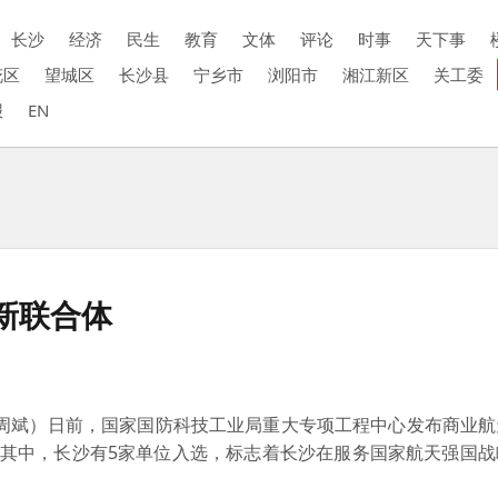
长沙
经济
民生
教育
文体
评论
时事
天下事
花区
望城区
长沙县
宁乡市
浏阳市
湘江新区
关工委
报
EN
新联合体
 周斌）日前，国家国防科技工业局重大专项工程中心发布商业航
。其中，长沙有5家单位入选，标志着长沙在服务国家航天强国