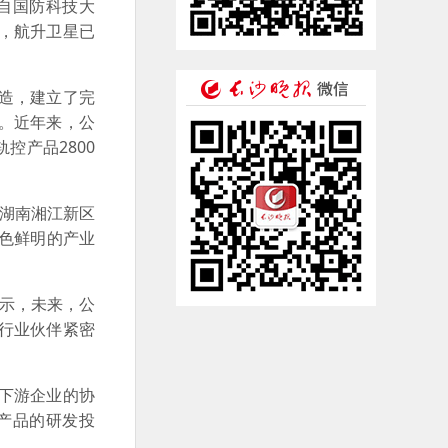
自国防科技大
，航升卫星已
造，建立了完
。近年来，公
控产品2800
湖南湘江新区
色鲜明的产业
表示，未来，公
行业伙伴紧密
下游企业的协
产品的研发投