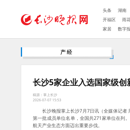
头条
湖南
开福区
雨
家居
数字
产经
长沙5家企业入选国家级创
稿源：掌上长沙
2026-07-07 15:53
长沙晚报掌上长沙7月7日讯
（全媒体记者
第一批成员单位名单，全国共271家单位在列
航天产业生态方面迈出重要步伐。