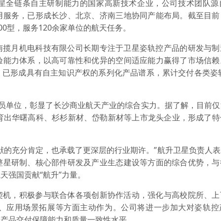
星全链条自主研制能力的国家高新技术企业，公司技术团队源
用服务，已形成长沙、北京、济南三地协同产能布局。截至目前
00型，服务120余家单位的航天任务。
南揽月机电科技有限公司长期专注于卫星姿轨控产品的研发与制
验能力体系，以高可靠性和优异的空间适应能力赢得了市场信赖
已形成具有自主知识产权的系列化产品谱系，累计交付各类姿轨
成员单位，彰显了长沙商业航天产业的综合实力。据了解，目前仅
培育出华曙高科、杉杉新材、岱勒新材等上市龙头企业，形成了特
献的充分肯定，也承载了更深层的行业期许。”航升卫星负责人
整星研制、核心部件研发及产业生态建设等方面的综合优势，与
天强国贡献“航升”力量。
契机，积极参与联合体各项创新协作活动，强化与高校院所、上
、应用场景拓展等方面主动作为。公司将进一步加大对姿轨控
升产品交付保障能力和质量一致性水平。