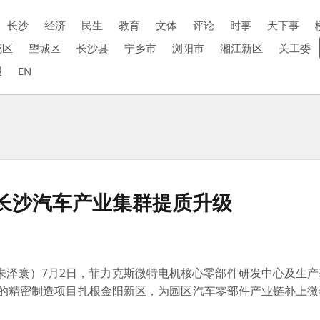
长沙
经济
民生
教育
文体
评论
时事
天下事
花区
望城区
长沙县
宁乡市
浏阳市
湘江新区
关工委
报
EN
长沙汽车产业集群提质升级
朱泽寰）7月2日，菲力克斯微特电机核心零部件研发中心及生产
元的精密制造项目扎根金阳新区，为园区汽车零部件产业链补上微