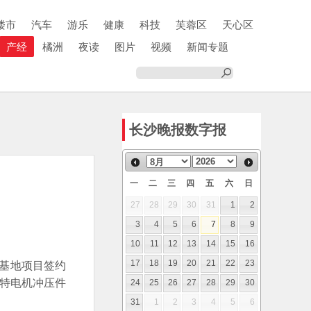
楼市
汽车
游乐
健康
科技
芙蓉区
天心区
产经
橘洲
夜读
图片
视频
新闻专题
长沙晚报数字报
一
二
三
四
五
六
日
27
28
29
30
31
1
2
3
4
5
6
7
8
9
10
11
12
13
14
15
16
基地项目签约
17
18
19
20
21
22
23
特电机冲压件
24
25
26
27
28
29
30
31
1
2
3
4
5
6