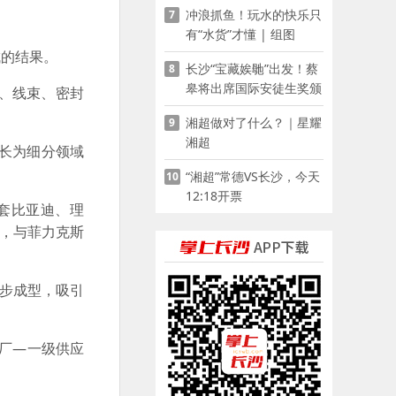
冲浪抓鱼！玩水的快乐只
7
有“水货”才懂 | 组图
的结果。
长沙“宝藏娭毑”出发！蔡
8
皋将出席国际安徒生奖颁
、线束、密封
奖典礼并领奖
湘超做对了什么？｜星耀
9
湘超
长为细分领域
“湘超”常德VS长沙，今天
10
12:18开票
套比亚迪、理
沙，与菲力克斯
步成型，吸引
厂—一级供应