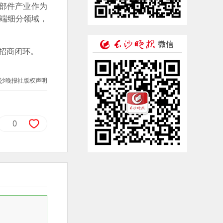
部件产业作为
高端细分领域，
招商闭环。
沙晚报社版权声明
0