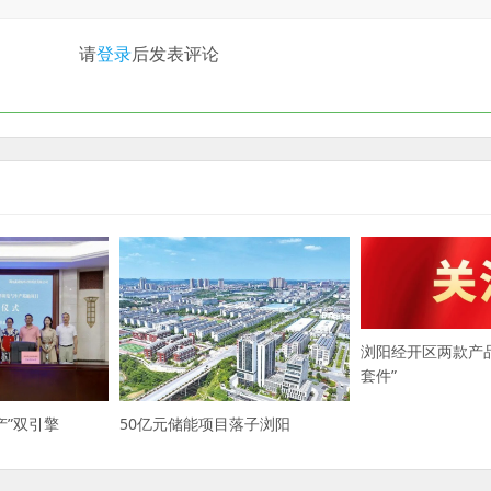
请
登录
后发表评论
浏阳经开区两款产
套件”
产”双引擎
50亿元储能项目落子浏阳