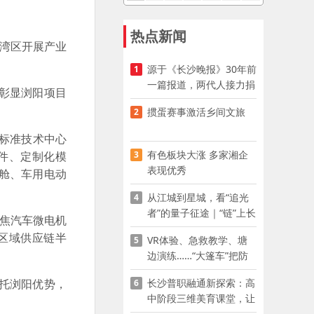
热点新闻
湾区开展产业
源于《长沙晚报》30年前
1
一篇报道，两代人接力捐
彰显浏阳项目
资助学
掼蛋赛事激活乡间文旅
2
标准技术中心
有色板块大涨 多家湘企
3
件、定制化模
表现优秀
舱、车用电动
从江城到星城，看“追光
4
者”的量子征途｜“链”上长
焦汽车微电机
沙 “才”够硬核
区域供应链半
VR体验、急救教学、塘
5
边演练……“大篷车”把防
溺水课堂搬到乡村青少年
长沙普职融通新探索：高
托浏阳优势，
6
家门口
中阶段三维美育课堂，让
少年向美而生