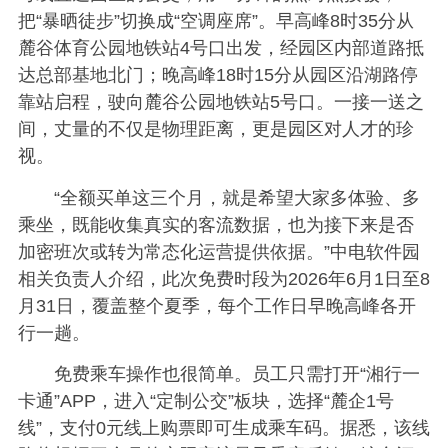
把“暴晒徒步”切换成“空调座席”。早高峰8时35分从
麓谷体育公园地铁站4号口出发，经园区内部道路抵
达总部基地北门；晚高峰18时15分从园区沿湖路停
靠站启程，驶向麓谷公园地铁站5号口。一接一送之
间，丈量的不仅是物理距离，更是园区对人才的珍
视。
“全额买单这三个月，就是希望大家多体验、多
乘坐，既能收集真实的客流数据，也为接下来是否
加密班次或转为常态化运营提供依据。”中电软件园
相关负责人介绍，此次免费时段为2026年6月1日至8
月31日，覆盖整个夏季，每个工作日早晚高峰各开
行一趟。
免费乘车操作也很简单。员工只需打开“湘行一
卡通”APP，进入“定制公交”板块，选择“麓企1号
线”，支付0元线上购票即可生成乘车码。据悉，该线