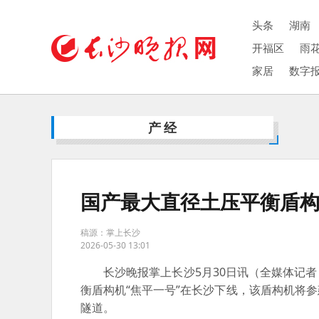
头条
湖南
开福区
雨
家居
数字
产经
国产最大直径土压平衡盾
稿源：掌上长沙
2026-05-30 13:01
长沙晚报掌上长沙5月30日讯
（全媒体记者
衡盾构机“焦平一号”在长沙下线，该盾构机将
隧道。