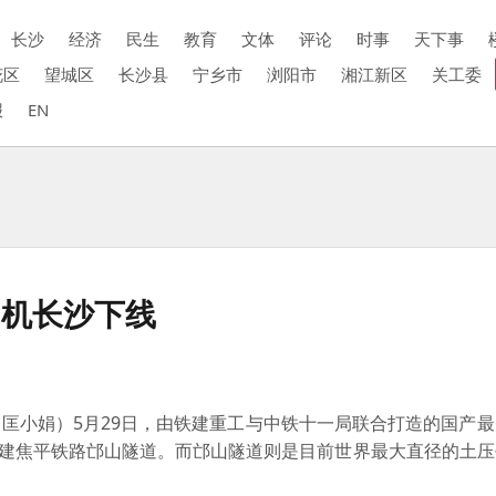
长沙
经济
民生
教育
文体
评论
时事
天下事
花区
望城区
长沙县
宁乡市
浏阳市
湘江新区
关工委
报
EN
构机长沙下线
 匡小娟）5月29日，由铁建重工与中铁十一局联合打造的国产
参建焦平铁路邙山隧道。而邙山隧道则是目前世界最大直径的土