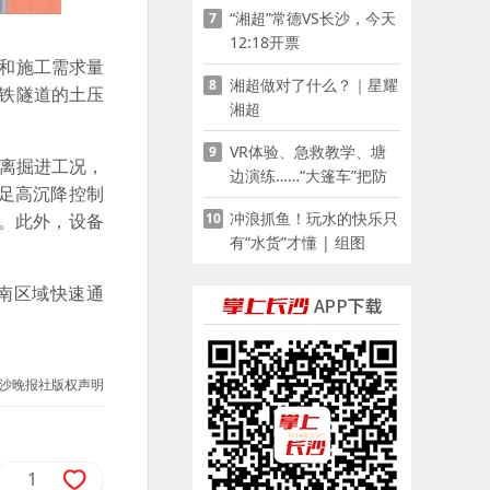
“湘超”常德VS长沙，今天
7
12:18开票
点和施工需求量
湘超做对了什么？｜星耀
8
高铁隧道的土压
湘超
VR体验、急救教学、塘
9
距离掘进工况，
边演练……“大篷车”把防
足高沉降控制
溺水课堂搬到乡村青少年
冲浪抓鱼！玩水的快乐只
10
。此外，设备
家门口
有“水货”才懂 | 组图
南区域快速通
沙晚报社版权声明
1