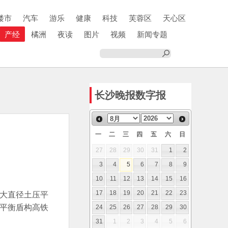
楼市
汽车
游乐
健康
科技
芙蓉区
天心区
产经
橘洲
夜读
图片
视频
新闻专题
长沙晚报数字报
一
二
三
四
五
六
日
27
28
29
30
31
1
2
3
4
5
6
7
8
9
10
11
12
13
14
15
16
最大直径土压平
17
18
19
20
21
22
23
压平衡盾构高铁
24
25
26
27
28
29
30
31
1
2
3
4
5
6