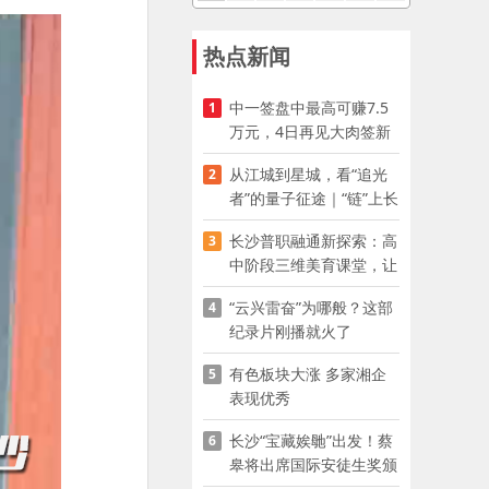
热点新闻
中一签盘中最高可赚7.5
1
万元，4日再见大肉签新
股
从江城到星城，看“追光
2
者”的量子征途｜“链”上长
沙 “才”够硬核
长沙普职融通新探索：高
3
中阶段三维美育课堂，让
少年向美而生
“云兴雷奋”为哪般？这部
4
纪录片刚播就火了
有色板块大涨 多家湘企
5
表现优秀
长沙“宝藏娭毑”出发！蔡
6
皋将出席国际安徒生奖颁
奖典礼并领奖