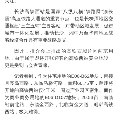
关注。
长沙高铁西站是国家“八纵八横”铁路网“渝长
厦”高速铁路大通道的重要节点，也是长株潭地区交
通枢纽“三主五辅”主要客站。对带动区域发展、促进
城市一体化发展，推动长沙、湘中乃至华南地区战
略经济合作具有重要战略意义。
因此，推介会上推出的高铁西城片区两宗用
地，由于属于即将开张迎客的高铁西站黄金地段，
更是受到与会者青睐。
记者看到，作为住宅用地的E06-B62地块，南接
月亮岛西路，东临马桥河路，面积66.75亩，距即将
开通的高铁西站仅4千米，周边产业园区密集。
而
作
为商业商务用地
的E06-D107地块，20.53亩，南临
站前北路，东临金西路，北临黄金大道，毗邻高铁
西站，极为难得。