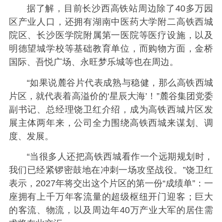
据了解，目前长沙西高铁站周边除了40多万园
区产业人口，还拥有
湖南中医药大学附二高铁西城
院区、长沙医学院附属第一医院等医疗设施，以及
明德望城学校等基础教育单位，而购物方面，金桥
国际、吾悦广场、永旺梦乐城等也在周边。
“如果说麓谷片代表成熟与稳健，那么高铁西城
片区，就代表着高溢价的‘星辰大海’！”麓谷集团党委
副书记、总经理饶卫红介绍，成为高铁西城片区发
展主体两年来，公司全力围绕高铁西城来谋划、调
度、发展。
“当很多人还把高铁西城看作一个远期规划时，
我们已经紧锣密鼓地在冲刺一场攻坚战役。”饶卫红
表示，2027年将交出这个片区的第一份“成绩单”：一
座拥有上千万年客流量的超级枢纽开门迎客；巨大
的客流、物流，以及周边年40万产业大军的居住需