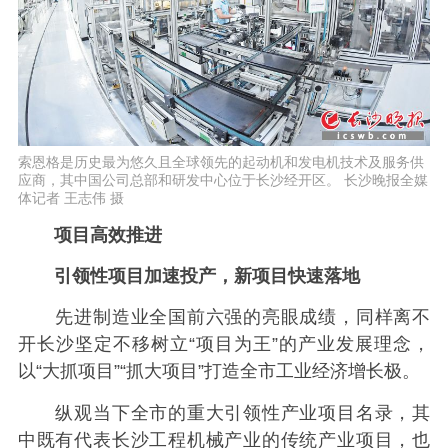
索恩格是历史最为悠久且全球领先的起动机和发电机技术及服务供
应商，其中国公司总部和研发中心位于长沙经开区。 长沙晚报全媒
体记者 王志伟 摄
项目高效推进
引领性项目加速投产，新项目快速落地
先进制造业全国前六强的亮眼成绩，同样离不
开长沙坚定不移树立“项目为王”的产业发展理念，
以“大抓项目”“抓大项目”打造全市工业经济增长极。
纵观当下全市的重大引领性产业项目名录，其
中既有代表长沙工程机械产业的传统产业项目，也