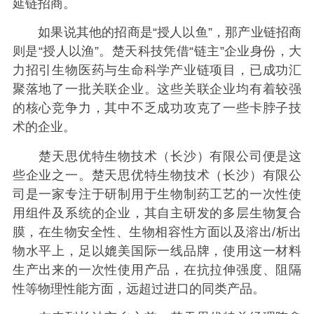
延链招商。
如果说其他的招商是“授人以鱼”，那产业链招商
则是“授人以渔”。楚天科技凭借“链主”企业身份，大
力招引生物医药与生命科学产业链项目，已成功汇
聚落地了一批关联企业。这些关联企业均有着较强
的核心竞争力，其中不乏成功攻克了一些卡脖子技
术的企业。
楚天思优特生物技术（长沙）有限公司便是这
些企业之一。楚天思优特生物技术（长沙）有限公
司是一家专注于研制用于生物制药工艺的一次性使
用组件及系统的企业，其自主研发的多层生物复合
膜，在生物安全性、生物相容性方面以及溶出/析出
物水平上，足以媲美国际一线品牌，使用这一材料
生产出来的一次性使用产品，在抗拉伸强度、阻隔
性等物理性能方面，远超过进口的同类产品。