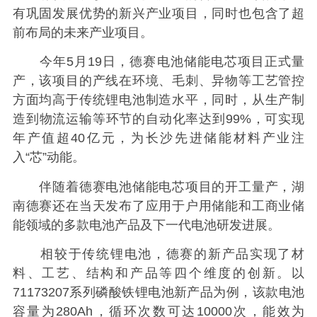
有巩固发展优势的新兴产业项目，同时也包含了超
前布局的未来产业项目。
今年5月19日，德赛电池储能电芯项目正式量
产，该项目的产线在环境、毛刺、异物等工艺管控
方面均高于传统锂电池制造水平，同时，从生产制
造到物流运输等环节的自动化率达到99%，可实现
年产值超40亿元，为长沙先进储能材料产业注
入“芯”动能。
伴随着德赛电池储能电芯项目的开工量产，湖
南德赛还在当天发布了应用于户用储能和工商业储
能领域的多款电池产品及下一代电池研发进展。
相较于传统锂电池，德赛的新产品实现了材
料、工艺、结构和产品等四个维度的创新。以
71173207系列磷酸铁锂电池新产品为例，该款电池
容量为280Ah，循环次数可达10000次，能效为