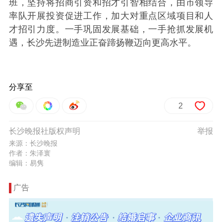
班，坚持将招商引资和招才引智相结合，由市领导
率队开展投资促进工作，加大对重点区域项目和人
才招引力度。一手巩固发展基础，一手抢抓发展机
遇，长沙先进制造业正奋蹄扬鞭迈向更高水平。
分享至
2
长沙晚报社版权声明
举报
来源：长沙晚报
作者：朱泽寰
编辑：易隽
广告