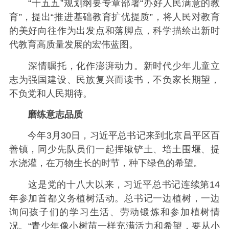
“十五五”规划纲要专章部署“办好人民满意的教
育”，提出“推进基础教育扩优提质”，将人民对教育
的美好向往作为出发点和落脚点，科学描绘出新时
代教育高质量发展的宏伟蓝图。
深情嘱托，化作澎湃动力。新时代少年儿童立
志为强国建设、民族复兴而读书，不负家长期望，
不负党和人民期待。
磨练意志品质
今年3月30日，习近平总书记来到北京昌平区百
善镇，同少先队员们一起挥锹铲土、培土围堰、提
水浇灌，在万物生长的时节，种下绿色的希望。
这是党的十八大以来，习近平总书记连续第14
年参加首都义务植树活动。总书记一边植树，一边
询问孩子们的学习生活、劳动锻炼和参加植树情
况。“青少年像小树苗一样充满活力和希望，要从小