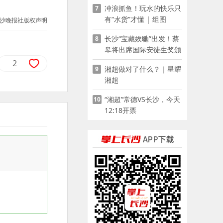
冲浪抓鱼！玩水的快乐只
7
有“水货”才懂 | 组图
沙晚报社版权声明
长沙“宝藏娭毑”出发！蔡
8
皋将出席国际安徒生奖颁
奖典礼并领奖
2
湘超做对了什么？｜星耀
9
湘超
“湘超”常德VS长沙，今天
10
12:18开票