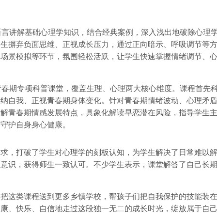
语言讲解基础心理学知识，结合经典案例，深入浅出地破除心理
学生摒弃负面思维、正视成长压力，通过正向暗示、呼吸调节等
、场景模拟等环节，氛围轻松活跃，让学生快速掌握情绪调节、
青春期专项科普课堂，覆盖生理、心理两大核心维度。课程首先
接纳自我、正视青春期身体变化。针对青春期情绪波动、心理矛
拆解青春期情感发展特点，具象化解读早恋潜在风险，指导学生
会守护自身身心健康。
需求，打破了学生对心理学的刻板认知，为学生解决了日常难以
护意识，获得师生一致认可。不少学生表示，课堂解答了自己长
会把这类课程送到更多乡镇学校，帮孩子们把自我保护的技能装
健康、快乐、自信地走过这段独一无二的成长时光，绽放属于自