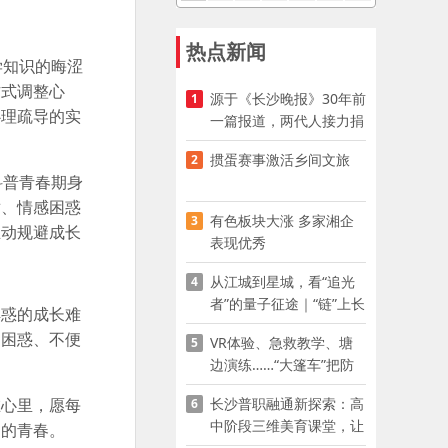
热点新闻
学知识的晦涩
方式调整心
源于《长沙晚报》30年前
1
心理疏导的实
一篇报道，两代人接力捐
资助学
掼蛋赛事激活乡间文旅
2
科普青春期身
盾、情感困惑
有色板块大涨 多家湘企
3
主动规避成长
表现优秀
从江城到星城，看“追光
4
者”的量子征途｜“链”上长
解惑的成长难
沙 “才”够硬核
期困惑、不便
VR体验、急救教学、塘
5
边演练……“大篷车”把防
溺水课堂搬到乡村青少年
长沙普职融通新探索：高
在心里，愿每
6
家门口
中阶段三维美育课堂，让
己的青春。
少年向美而生