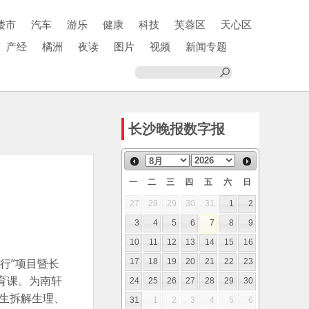
楼市
汽车
游乐
健康
科技
芙蓉区
天心区
产经
橘洲
夜读
图片
视频
新闻专题
长沙晚报数字报
一
二
三
四
五
六
日
27
28
29
30
31
1
2
3
4
5
6
7
8
9
10
11
12
13
14
15
16
行”项目暨长
17
18
19
20
21
22
23
育课。为南轩
24
25
26
27
28
29
30
女生拆解生理、
31
1
2
3
4
5
6