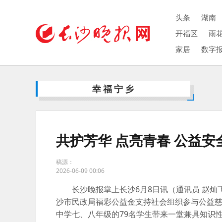
头条
湖南
开福区
雨
家居
数字
幸福宁乡
共护芳华 点亮青春 公益
稿源：
2026-06-09 00:06
长沙晚报掌上长沙6月8日讯（通讯员 赵灿
沙市民政局福彩公益金支持社会组织参与公益慈
中学七、八年级的79名学生带来一堂兼具知识