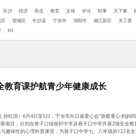
长沙
经济
民生
教育
文体
评论
时事
天下事
花区
望城区
长沙县
宁乡市
浏阳市
湘江新区
关工委
报
EN
安全教育课护航青少年健康成长
飞 孙红浪）
6月4日至5日，宁乡市向日葵爱心会“葵暖童心·妈妈同
善项目，分别在巷子口镇南轩中学及巷子口中学开展2场安全教
性与趣味性的心理科普课堂，为巷子口中学七、八年级的122名